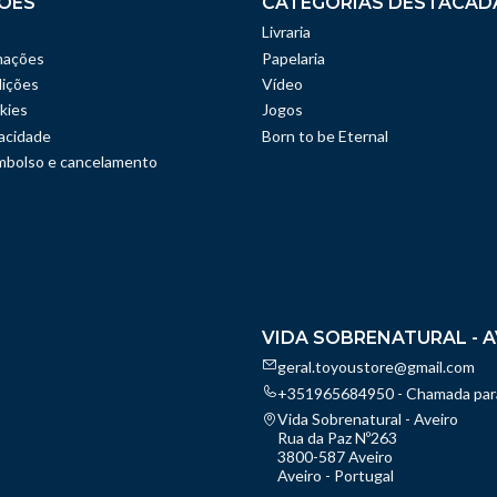
ÕES
CATEGORIAS DESTACAD
Livraria
mações
Papelaria
ições
Vídeo
kies
Jogos
vacidade
Born to be Eternal
embolso e cancelamento
VIDA SOBRENATURAL - A
geral.toyoustore@gmail.com
+351965684950 - Chamada para
Vida Sobrenatural - Aveiro
Rua da Paz Nº263
3800-587 Aveiro
Aveiro - Portugal