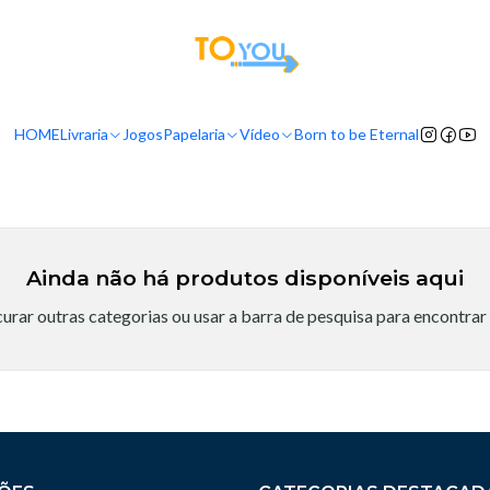
tas a partir do dia 5 de Agosto, serão processadas apenas a partir do dia 11 de 
Início
Livraria
Autores
Belen Losa
Belen Losa
HOME
Livraria
Jogos
Papelaria
Vídeo
Born to be Eternal
Ainda não há produtos disponíveis aqui
urar outras categorias ou usar a barra de pesquisa para encontrar