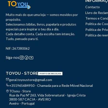
INFORMAÇ
Contacto
Livro de Recla
Muito mais do que uma loja — somos movidos por
Termos e Cond
propósito.
Política de Coo
Selecionamos bíblias, livros, papelaria e produtos
especiais para inspirar o teu dia a dia.
Política de Pri
Cada detalhe conta. Cada escolha tem intenção.
Politica de re
Tudo, pensado para ti.
NIF: 267380062
Siga-nos
TOYOU - STORE
PONTO DE RECOLHA
geral.toyoustore@gmail.com
+351965684950 - Chamada para a Rede Móvel Nacional
TOyou - Store
Rua da Paz Nº 263, Vida Sobrenatural - Igreja Crista
3800-587 CACIA - AVEIRO
Aveiro - Portugal