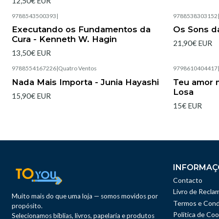
12,50€ EUR
9788543500393
|
9788538303152
Esgotado
Esgotado
Executando os Fundamentos da
Os Sons da
Cura - Kenneth W. Hagin
21,90€ EUR
13,50€ EUR
9788554167226
|
Quatro Ventos
9798610404417
Esgotado
Nada Mais Importa - Junia Hayashi
Teu amor m
Losa
15,90€ EUR
15€ EUR
INFORMAÇ
Contacto
Livro de Recla
Muito mais do que uma loja — somos movidos por
Termos e Cond
propósito.
Política de Coo
Selecionamos bíblias, livros, papelaria e produtos