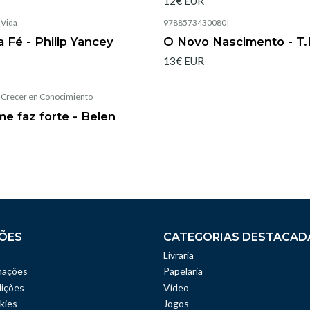
12€ EUR
|
Vida
9788573430080
|
Esgotado
 Fé - Philip Yancey
O Novo Nascimento - T.
13€ EUR
|
Crecer en Conocimiento
e faz forte - Belen
ÕES
CATEGORIAS DESTACAD
Livraria
mações
Papelaria
ições
Vídeo
kies
Jogos