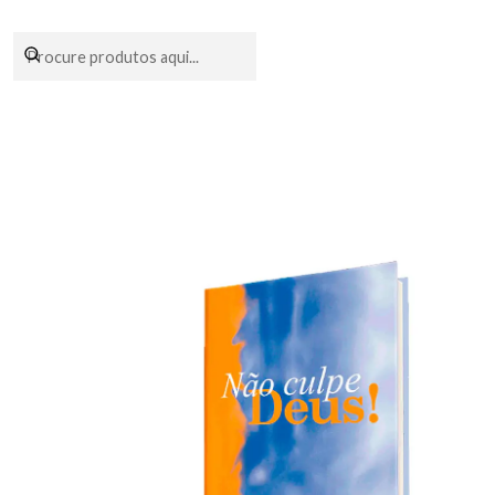
Encomendas fei
I