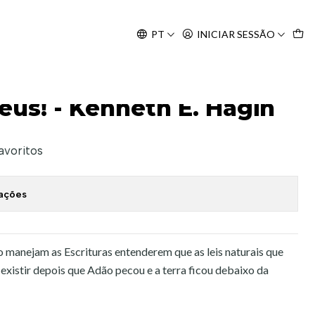
Agosto, às 10H.
PT
INICIAR SESSÃO
in
eus! - Kenneth E. Hagin
favoritos
zações
ão manejam as Escrituras entenderem que as leis naturais que
existir depois que Adão pecou e a terra ficou debaixo da