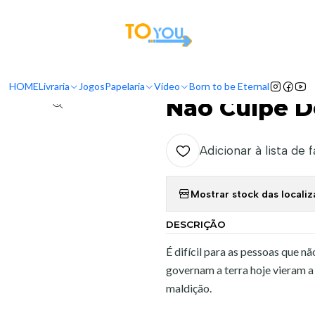
tas a partir do dia 5 de Agosto, serão processadas apenas a partir do dia 11 de 
nício
Livraria
Livros
Vida Cristã
Não Culpe Deus! - Kenneth E. Hag
HOME
Livraria
Jogos
Papelaria
Vídeo
Born to be Eternal
|
Não Culpe D
Adicionar à lista de 
Mostrar stock das locali
DESCRIÇÃO
É difícil para as pessoas que n
governam a terra hoje vieram a 
maldição.