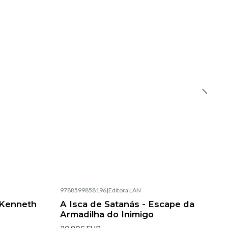
9788599858196
|
Editora LAN
Esgotado
Kenneth
A Isca de Satanás - Escape da
Armadilha do Inimigo