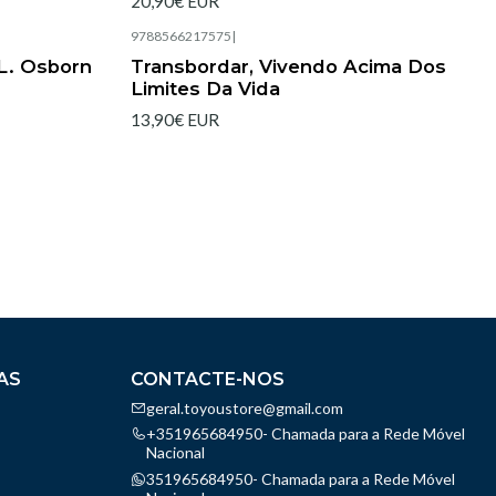
20,90€ EUR
9788566217575
|
Esgotado
L. Osborn
Transbordar, Vivendo Acima Dos
Limites Da Vida
13,90€ EUR
AS
CONTACTE-NOS
geral.toyoustore@gmail.com
+351965684950- Chamada para a Rede Móvel
Nacional
351965684950- Chamada para a Rede Móvel