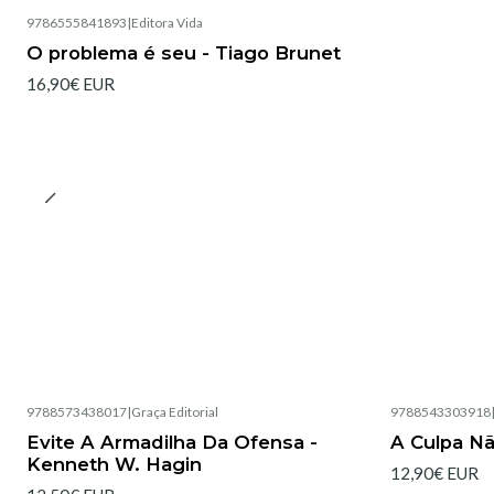
9786555841893
|
Editora Vida
O problema é seu - Tiago Brunet
16,90€ EUR
9788573438017
|
Graça Editorial
9788543303918
Esgotado
Esgotado
Evite A Armadilha Da Ofensa -
A Culpa N
Kenneth W. Hagin
12,90€ EUR