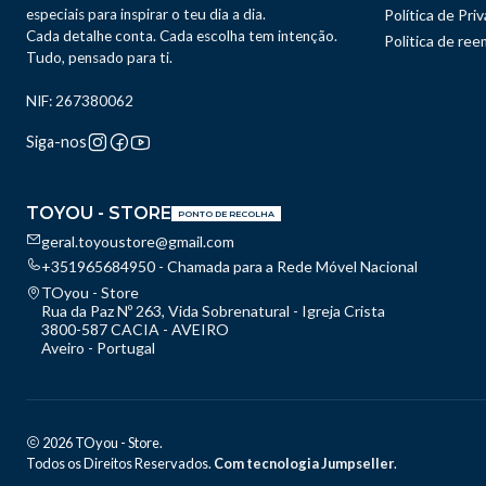
especiais para inspirar o teu dia a dia.
Política de Pri
Cada detalhe conta. Cada escolha tem intenção.
Politica de re
Tudo, pensado para ti.
NIF: 267380062
Siga-nos
TOYOU - STORE
PONTO DE RECOLHA
geral.toyoustore@gmail.com
+351965684950 - Chamada para a Rede Móvel Nacional
TOyou - Store
Rua da Paz Nº 263, Vida Sobrenatural - Igreja Crista
3800-587 CACIA - AVEIRO
Aveiro - Portugal
2026 TOyou - Store.
Todos os Direitos Reservados.
Com tecnologia Jumpseller
.