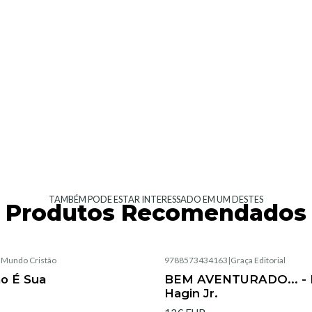
TAMBÉM PODE ESTAR INTERESSADO EM UM DESTES
Produtos Recomendados
|
Mundo Cristão
9788573434163
|
Graça Editorial
Esgotado
ão É Sua
BEM AVENTURADO... - 
Hagin Jr.