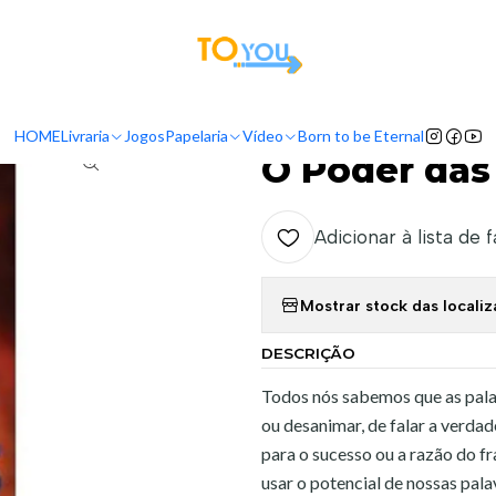
tas a partir do dia 5 de Agosto, serão processadas apenas a partir do dia 11 de 
Início
Livraria
Autores
Robert Morris
O Poder das Suas Palavras
HOME
Livraria
Jogos
Papelaria
Vídeo
Born to be Eternal
|
O Poder das
Adicionar à lista de 
Mostrar stock das locali
DESCRIÇÃO
Todos nós sabemos que as palav
ou desanimar, de falar a verdad
para o sucesso ou a razão do f
usar o potencial de nossas pal