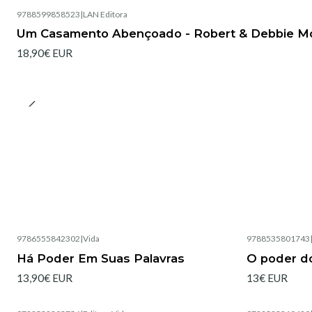
9788599858523
|
LAN Editora
Esgotado
Um Casamento Abençoado - Robert & Debbie Mo
18,90€ EUR
9786555842302
|
Vida
9788535801743
Esgotado
Esgotado
Há Poder Em Suas Palavras
O poder do
13,90€ EUR
13€ EUR