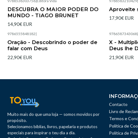
9788538303756
|
Editora Vida
9788583210429
Esgotado
Esgotado
DESCUBRA O MAIOR PODER DO
Aproveite 
MUNDO - TIAGO BRUNET
17,90€ EUR
14,90€ EUR
9786555848182
|
9786587343068
Esgotado
Esgotado
Oração - Descobrindo o poder de
X - Multip
falar com Deus
Deus lhe 
22,90€ EUR
21,90€ EUR
INFORMAÇ
Contacto
Livro de Recla
Muito mais do que uma loja — somos movidos por
Termos e Cond
propósito.
Política de Coo
Selecionamos bíblias, livros, papelaria e produtos
especiais para inspirar o teu dia a dia.
Política de Pri