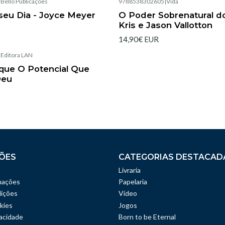
|
Bello Publicações
9788538302605
|
Vida
Esgotado
seu Dia - Joyce Meyer
O Poder Sobrenatural d
Kris e Jason Vallotton
14,90€ EUR
|
Editora LAN
lique O Potencial Que
Deu
ÕES
CATEGORIAS DESTACAD
Livraria
mações
Papelaria
ições
Vídeo
kies
Jogos
vacidade
Born to be Eternal