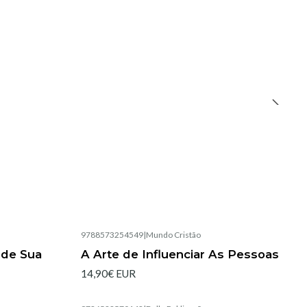
9788573254549
|
Mundo Cristão
Esgotado
ude Sua
A Arte de Influenciar As Pessoas
14,90€ EUR