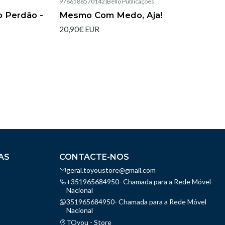
9786588570142
|
Bello Publicações
Esgotado
o Perdão -
Mesmo Com Medo, Aja!
20,90€ EUR
AS
CONTACTE-NOS
geral.toyoustore@gmail.com
+351965684950- Chamada para a Rede Móvel
Nacional
351965684950- Chamada para a Rede Móvel
Nacional
TOyou - Store