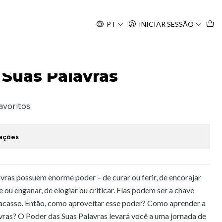
Agosto, às 10H.
PT
INICIAR SESSÃO
 Suas Palavras
favoritos
zações
ras possuem enorme poder – de curar ou ferir, de encorajar
e ou enganar, de elogiar ou criticar. Elas podem ser a chave
racasso. Então, como aproveitar esse poder? Como aprender a
avras? O Poder das Suas Palavras levará você a uma jornada de