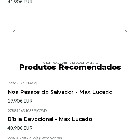
41,90€ EUR
TAMBÉM PODE ESTAR INTERESSADO EM UM DESTES
Produtos Recomendados
9786552171412
|
Nos Passos do Salvador - Max Lucado
19,90€ EUR
9788526310339
|
CPAD
Esgotado
Bíblia Devocional - Max Lucado
48,90€ EUR
9786589806585
|
Quatro Ventos