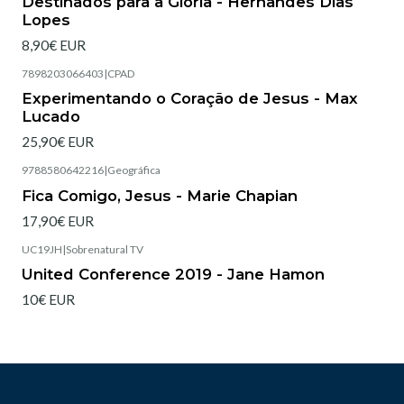
Destinados para a Glória - Hernandes Dias
Lopes
8,90€ EUR
7898203066403
|
CPAD
Esgotado
Experimentando o Coração de Jesus - Max
Lucado
25,90€ EUR
9788580642216
|
Geográfica
Esgotado
Fica Comigo, Jesus - Marie Chapian
17,90€ EUR
UC19JH
|
Sobrenatural TV
United Conference 2019 - Jane Hamon
10€ EUR