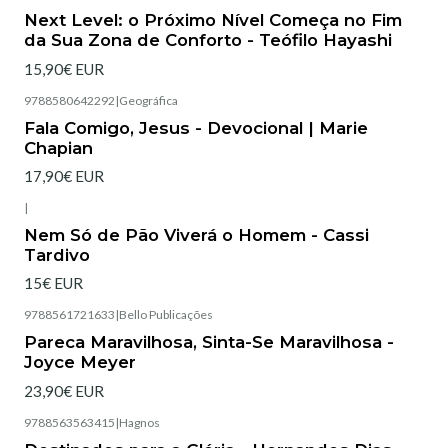
Esgotado
Next Level: o Próximo Nível Começa no Fim
da Sua Zona de Conforto - Teófilo Hayashi
15,90€ EUR
9788580642292
|
Geográfica
Esgotado
Fala Comigo, Jesus - Devocional | Marie
Chapian
17,90€ EUR
|
Esgotado
Nem Só de Pão Viverá o Homem - Cassi
Tardivo
15€ EUR
9788561721633
|
Bello Publicações
Esgotado
Pareca Maravilhosa, Sinta-Se Maravilhosa -
Joyce Meyer
23,90€ EUR
9788563563415
|
Hagnos
Esgotado