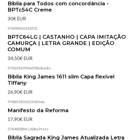
Bíblia para Todos com concordância -
BPTc54C Creme
30€ EUR
9789896501853
|
Esgotado
BPTC64LG | CASTANHO | CAPA IMITAÇÃO
CAMURÇA | LETRA GRANDE | EDIÇÃO
COMUM
34,50€ EUR
9786586996609
|
bvbooks
Esgotado
Bíblia King James 1611 slim Capa flexível
Tiffany
26,90€ EUR
9788538302254
|
Vida
Manifesto da Reforma
17,90€ EUR
37848
|
SBIA | Abba Press
Esgotado
Bíblia Sagrada King James Atualizada Letra