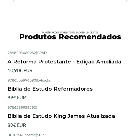
TAMBÉM PODE ESTAR INTERESSADO EM UM DESTES
Produtos Recomendados
7898203060982
|
CPAD
Esgotado
A Reforma Protestante - Edição Ampliada
10,90€ EUR
9786586996890
|
bvbooks
Bíblia de Estudo Reformadores
89€ EUR
9786589938590
|
Bíblia de Estudo King James Atualizada
89€ EUR
BPTC 54C creme
|
SBP
Esgotado