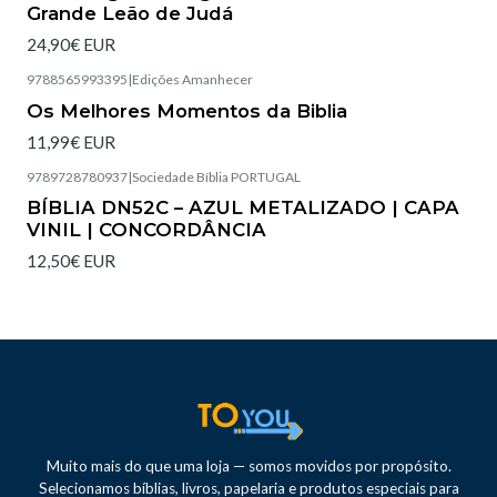
Grande Leão de Judá
24,90€ EUR
9788565993395
|
Edições Amanhecer
Esgotado
Os Melhores Momentos da Biblia
11,99€ EUR
9789728780937
|
Sociedade Bíblia PORTUGAL
Esgotado
BÍBLIA DN52C – AZUL METALIZADO | CAPA
VINIL | CONCORDÂNCIA
12,50€ EUR
Muito mais do que uma loja — somos movidos por propósito.
Selecionamos bíblias, livros, papelaria e produtos especiais para