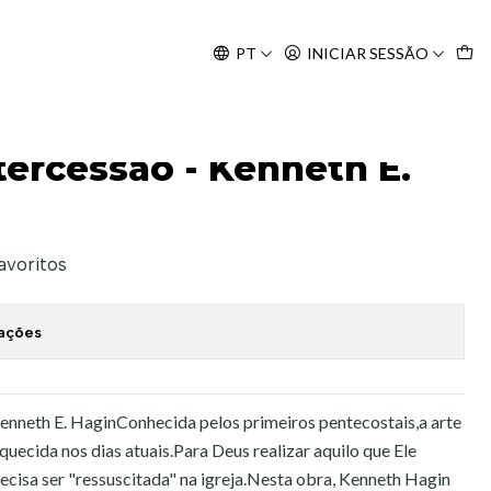
Agosto, às 10H.
PT
INICIAR SESSÃO
. Hagin
tercessão - Kenneth E.
favoritos
zações
Kenneth E. HaginConhecida pelos primeiros pentecostais,a arte
quecida nos dias atuais.Para Deus realizar aquilo que Ele
recisa ser "ressuscitada" na igreja.Nesta obra, Kenneth Hagin