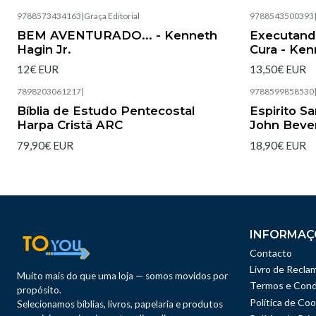
9788573434163
|
Graça Editorial
9788543500393
Esgotado
Esgotado
BEM AVENTURADO... - Kenneth
Executand
Hagin Jr.
Cura - Ken
12€ EUR
13,50€ EUR
7898203061217
|
9788599858530
Esgotado
Esgotado
Bíblia de Estudo Pentecostal
Espirito S
Harpa Cristã ARC
John Beve
79,90€ EUR
18,90€ EUR
INFORMAÇ
Contacto
Livro de Recla
Muito mais do que uma loja — somos movidos por
Termos e Cond
propósito.
Política de Coo
Selecionamos bíblias, livros, papelaria e produtos