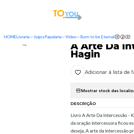
tas a partir do dia 5 de Agosto, serão processadas apenas a partir do dia 11 de 
Livraria
Livros
Batalha Espiritual
A Arte Da Intercessão - Kenneth E
HOME
Livraria
Jogos
Papelaria
Vídeo
Born to be Eternal
|
A Arte Da In
Hagin
Adicionar à lista de 
Mostrar stock das locali
DESCRIÇÃO
Livro A Arte Da Intercessão - 
da oração intercessora ficou es
deseja, A arte da intercessão p