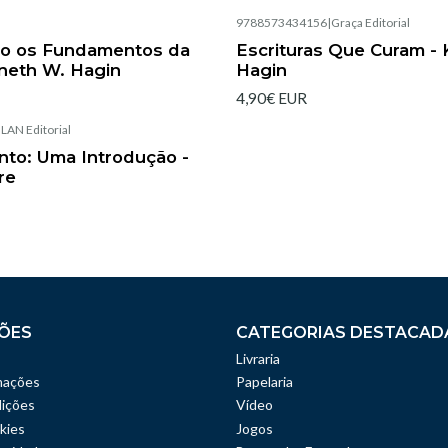
|
9788573434156
|
Graça Editorial
Esgotado
o os Fundamentos da
Escrituras Que Curam - 
neth W. Hagin
Hagin
4,90€ EUR
|
LAN Editorial
anto: Uma Introdução -
re
ÕES
CATEGORIAS DESTACAD
Livraria
mações
Papelaria
ições
Vídeo
kies
Jogos