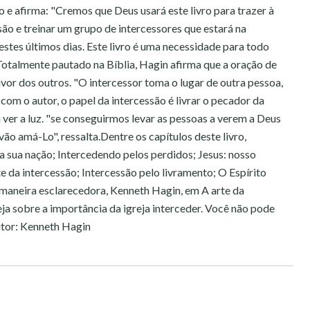
 e afirma: "Cremos que Deus usará este livro para trazer à
são e treinar um grupo de intercessores que estará na
stes últimos dias. Este livro é uma necessidade para todo
.Totalmente pautado na Bíblia, Hagin afirma que a oração de
vor dos outros. "O intercessor toma o lugar de outra pessoa,
 com o autor, o papel da intercessão é livrar o pecador da
a ver a luz. "se conseguirmos levar as pessoas a verem a Deus
vão amá-Lo", ressalta.Dentre os capítulos deste livro,
 sua nação; Intercedendo pelos perdidos; Jesus: nosso
te da intercessão; Intercessão pelo livramento; O Espírito
maneira esclarecedora, Kenneth Hagin, em A arte da
reja sobre a importância da igreja interceder. Você não pode
Autor: Kenneth Hagin