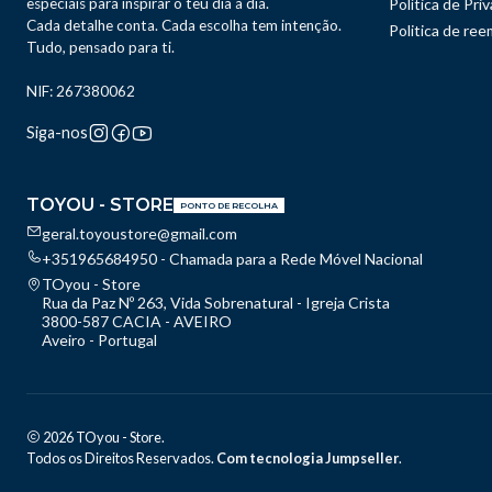
especiais para inspirar o teu dia a dia.
Política de Pri
Cada detalhe conta. Cada escolha tem intenção.
Politica de re
Tudo, pensado para ti.
NIF: 267380062
Siga-nos
TOYOU - STORE
PONTO DE RECOLHA
geral.toyoustore@gmail.com
+351965684950 - Chamada para a Rede Móvel Nacional
TOyou - Store
Rua da Paz Nº 263, Vida Sobrenatural - Igreja Crista
3800-587 CACIA - AVEIRO
Aveiro - Portugal
2026 TOyou - Store.
Todos os Direitos Reservados.
Com tecnologia Jumpseller
.