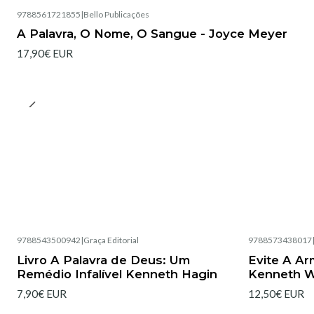
9788561721855
|
Bello Publicações
Esgotado
A Palavra, O Nome, O Sangue - Joyce Meyer
17,90€ EUR
9788543500942
|
Graça Editorial
9788573438017
Esgotado
Esgotado
Livro A Palavra de Deus: Um
Evite A Ar
Remédio Infalível Kenneth Hagin
Kenneth W
7,90€ EUR
12,50€ EUR