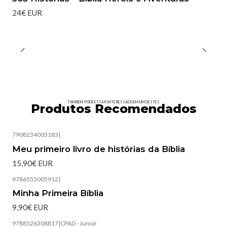
24€ EUR
TAMBÉM PODE ESTAR INTERESSADO EM UM DESTES
Produtos Recomendados
7908234003183
|
Esgotado
Meu primeiro livro de histórias da Bíblia
15,90€ EUR
9786555005912
|
Esgotado
Minha Primeira Bíblia
9,90€ EUR
9788526308817
|
CPAD - Junior