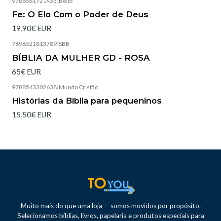
9788561721435
|
Bello
Esgotado
Fe: O Elo Com o Poder de Deus
19,90€ EUR
7898521813789
|
SBB
Esgotado
BÍBLIA DA MULHER GD - ROSA
65€ EUR
9788543302638
|
Mundo Cristão
Histórias da Bíblia para pequeninos
15,50€ EUR
Muito mais do que uma loja — somos movidos por propósito.
Selecionamos bíblias, livros, papelaria e produtos especiais para