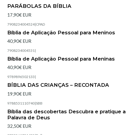
Esgotado
PARÁBOLAS DA BÍBLIA
17,90€ EUR
7908234004524
|
CPAD
Esgotado
Bíblia de Aplicação Pessoal para Meninos
40,90€ EUR
7908234004531
|
Esgotado
Bíblia de Aplicação Pessoal para Meninas
40,90€ EUR
9789896502133
|
Esgotado
BÍBLIA DAS CRIANÇAS – RECONTADA
19,90€ EUR
9788531110740
|
SBB
Esgotado
Bíblia das descobertas Descubra e pratique a
Palavra de Deus
32,50€ EUR