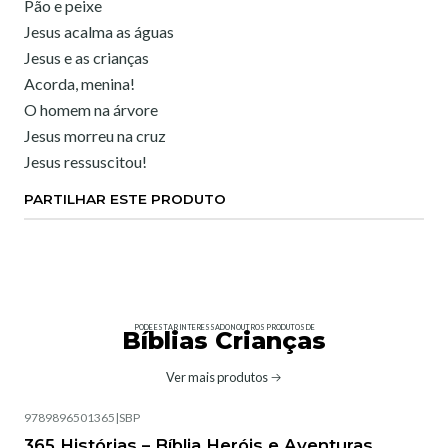
Pão e peixe
Jesus acalma as águas
Jesus e as crianças
Acorda, menina!
O homem na árvore
Jesus morreu na cruz
Jesus ressuscitou!
PARTILHAR ESTE PRODUTO
PODE ESTAR INTERESSADO NOUTROS PRODUTOS DE
Bíblias Crianças
Ver mais produtos
9789896501365
|
SBP
365 Histórias – Bíblia Heróis e Aventuras