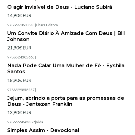
Esgotado
O agir invisível de Deus - Luciano Subirá
14,90€ EUR
9788561860813
|
Chara Editora
Esgotado
Um Convite Diário À Amizade Com Deus | Bill
Johnson
21,90€ EUR
9788524305665
|
Esgotado
Nada Pode Calar Uma Mulher de Fé - Eyshila
Santos
18,90€ EUR
9788599858257
|
Esgotado
Jejum, abrindo a porta para as promessas de
Deus - Jentezen Franklin
13,90€ EUR
9786555845389
|
Vida
Simples Assim - Devocional