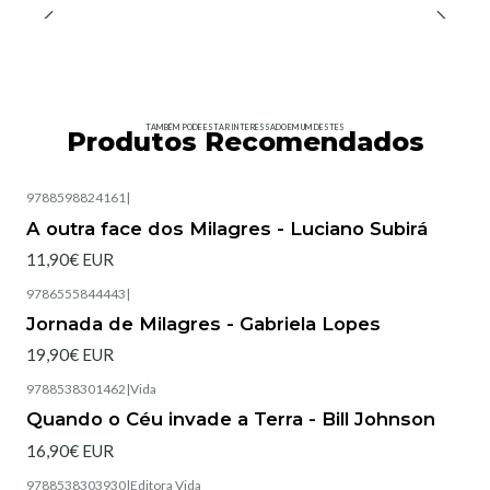
TAMBÉM PODE ESTAR INTERESSADO EM UM DESTES
Produtos Recomendados
9788598824161
|
Esgotado
A outra face dos Milagres - Luciano Subirá
11,90€ EUR
9786555844443
|
Esgotado
Jornada de Milagres - Gabriela Lopes
19,90€ EUR
9788538301462
|
Vida
Esgotado
Quando o Céu invade a Terra - Bill Johnson
16,90€ EUR
9788538303930
|
Editora Vida