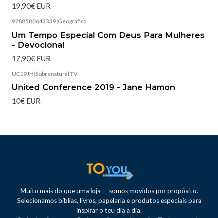
19,90€ EUR
9788580642339
|
Geográfica
Esgotado
Um Tempo Especial Com Deus Para Mulheres
- Devocional
17,90€ EUR
UC19JH
|
Sobrenatural TV
United Conference 2019 - Jane Hamon
10€ EUR
Muito mais do que uma loja — somos movidos por propósito.
Selecionamos bíblias, livros, papelaria e produtos especiais para
inspirar o teu dia a dia.