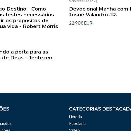
|
9786555845457
|
Esgotado
ao Destino - Como
Devocional Manhã com 
os testes necessários
Josué Valandro JR.
ir os propósitos de
22,90€ EUR
a vida - Robert Morris
|
indo a porta para as
 de Deus - Jentezen
ÕES
CATEGORIAS DESTACAD
Livraria
mações
Papelaria
ições
Vídeo