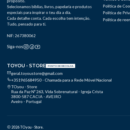
propósito.
Política de Coo
Selecionamos bíblias, livros, papelaria e produtos
especiais para inspirar o teu dia a dia.
Política de Pri
Cada detalhe conta. Cada escolha tem intenção.
Politica de re
Tudo, pensado para ti.
NIF: 267380062
Siga-nos
TOYOU - STORE
PONTO DE RECOLHA
geral.toyoustore@gmail.com
+351965684950 - Chamada para a Rede Móvel Nacional
TOyou - Store
Rua da Paz Nº 263, Vida Sobrenatural - Igreja Crista
3800-587 CACIA - AVEIRO
Aveiro - Portugal
2026 TOyou - Store.