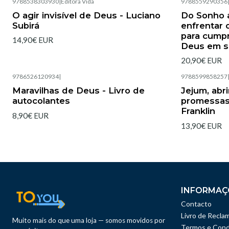
9788538303930
|
Editora Vida
9788559290356
Esgotado
Esgotado
O agir invisível de Deus - Luciano
Do Sonho 
Subirá
enfrentar 
para cumpr
14,90€ EUR
Deus em su
20,90€ EUR
9786526120934
|
9788599858257
Esgotado
Esgotado
Maravilhas de Deus - Livro de
Jejum, abr
autocolantes
promessas
Franklin
8,90€ EUR
13,90€ EUR
INFORMAÇ
Contacto
Livro de Recla
Muito mais do que uma loja — somos movidos por
Termos e Cond