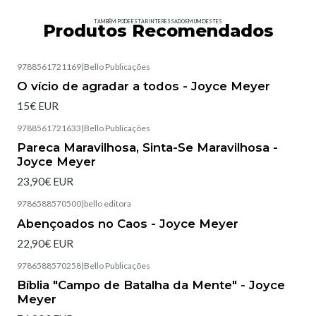
TAMBÉM PODE ESTAR INTERESSADO EM UM DESTES
Produtos Recomendados
9788561721169
|
Bello Publicações
Esgotado
O vício de agradar a todos - Joyce Meyer
15€ EUR
9788561721633
|
Bello Publicações
Esgotado
Pareca Maravilhosa, Sinta-Se Maravilhosa -
Joyce Meyer
23,90€ EUR
9786588570500
|
bello editora
Esgotado
Abençoados no Caos - Joyce Meyer
22,90€ EUR
9786588570258
|
Bello Publicações
Esgotado
Bíblia "Campo de Batalha da Mente" - Joyce
Meyer