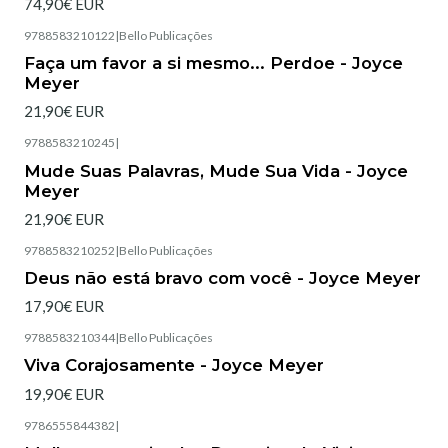
74,90€ EUR
9788583210122
|
Bello Publicações
Esgotado
Faça um favor a si mesmo... Perdoe - Joyce
Meyer
21,90€ EUR
9788583210245
|
Esgotado
Mude Suas Palavras, Mude Sua Vida - Joyce
Meyer
21,90€ EUR
9788583210252
|
Bello Publicações
Esgotado
Deus não está bravo com você - Joyce Meyer
17,90€ EUR
9788583210344
|
Bello Publicações
Esgotado
Viva Corajosamente - Joyce Meyer
19,90€ EUR
9786555844382
|
Esgotado