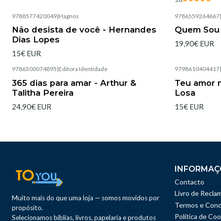
9788577420049
|
Hagnos
9786559264667
Esgotado
Não desista de você - Hernandes
Quem Sou 
Dias Lopes
19,90€ EUR
15€ EUR
9786500074895
|
Editora Identidade
9798610404417
Esgotado
365 dias para amar - Arthur &
Teu amor m
Talitha Pereira
Losa
24,90€ EUR
15€ EUR
INFORMAÇ
Contacto
Livro de Recla
Muito mais do que uma loja — somos movidos por
Termos e Cond
propósito.
Política de Coo
Selecionamos bíblias, livros, papelaria e produtos