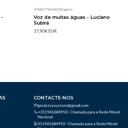
9788577426423
|
Hagnos
 -
Voz de muitas águas - Luciano
Subirá
17,90€ EUR
AS
CONTACTE-NOS
geral.toyoustore@gmail.com
+351965684950- Chamada para a Rede Móvel
Nacional
351965684950- Chamada para a Rede Móvel