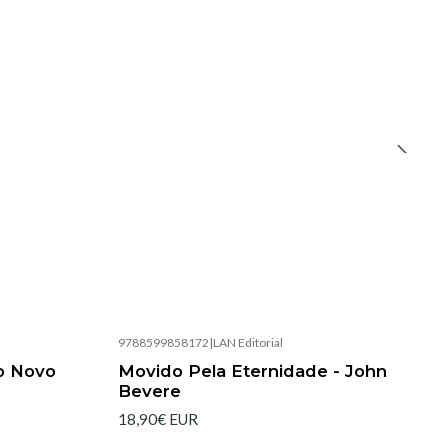
9788599858172
|
LAN Editorial
Esgotado
 o Novo
Movido Pela Eternidade - John
Bevere
18,90€ EUR