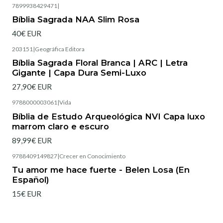
7899938429471
|
Bíblia Sagrada NAA Slim Rosa
40€ EUR
203151
|
Geográfica Editora
Esgotado
Bíblia Sagrada Floral Branca | ARC | Letra
Gigante | Capa Dura Semi-Luxo
27,90€ EUR
9788000003061
|
Vida
Esgotado
Bíblia de Estudo Arqueológica NVI Capa luxo
marrom claro e escuro
89,99€ EUR
9788409149827
|
Crecer en Conocimiento
Tu amor me hace fuerte - Belen Losa (En
Español)
15€ EUR