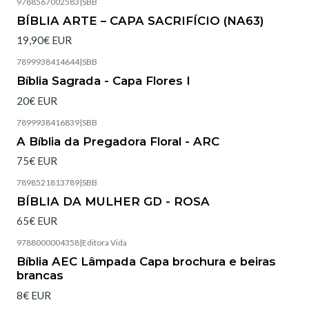
9788567002583
|
SBB
Esgotado
BÍBLIA ARTE – CAPA SACRIFÍCIO (NA63)
19,90€ EUR
7899938414644
|
SBB
Esgotado
Bíblia Sagrada - Capa Flores I
20€ EUR
7899938416839
|
SBB
Esgotado
A Bíblia da Pregadora Floral - ARC
75€ EUR
7898521813789
|
SBB
Esgotado
BÍBLIA DA MULHER GD - ROSA
65€ EUR
9788000004358
|
Editora Vida
Esgotado
Bíblia AEC Lâmpada Capa brochura e beiras
brancas
8€ EUR