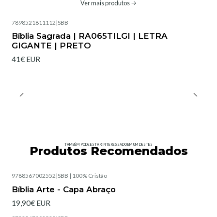
Ver mais produtos
7898521811112
|
SBB
Bíblia Sagrada | RA065TILGI | LETRA
GIGANTE | PRETO
41€ EUR
TAMBÉM PODE ESTAR INTERESSADO EM UM DESTES
Produtos Recomendados
9788567002552
|
SBB | 100% Cristão
Esgotado
Bíblia Arte - Capa Abraço
19,90€ EUR