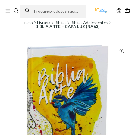
Encomendas feitas a partir do dia 5 de Agosto, serão processadas apenas a
partir do dia 11 de Agosto, às 10H.
Início
Livraria
Bíblias
Bíblias Adolescentes
BÍBLIA ARTE – CAPA LUZ (NA63)