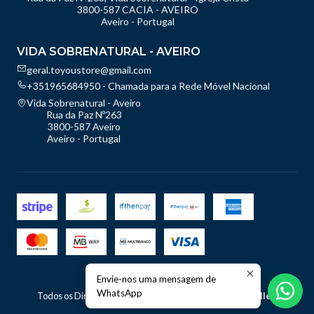
3800-587 CACIA - AVEIRO
Aveiro - Portugal
VIDA SOBRENATURAL - AVEIRO
geral.toyoustore@gmail.com
+351965684950 - Chamada para a Rede Móvel Nacional
Vida Sobrenatural - Aveiro
Rua da Paz Nº263
3800-587 Aveiro
Aveiro - Portugal
Envie-nos uma mensagem de
2026 TOyou - Store.
WhatsApp
Todos os Direitos Reservados.
Com tecnologia Jumpseller
.