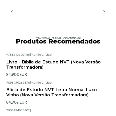
TAMBÉM PODE ESTAR INTERESSADO EM UM DESTES
Produtos Recomendados
9788543302966
|
Mundo Cristão
Esgotado
Livro - Bíblia de Estudo NVT (Nova Versão
Transformadora)
84,90€ EUR
7898950265876
|
Mundo Cristão
Esgotado
Bíblia de Estudo NVT Letra Normal Luxo
Vinho (Nova Versão Transformadora)
84,90€ EUR
7908234010402
|
Esgotado