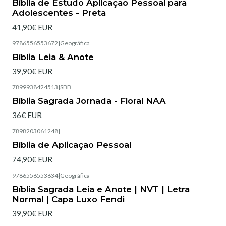
Bíblia de Estudo Aplicação Pessoal para
Adolescentes - Preta
41,90€ EUR
9786556553672
|
Geográfica
Bíblia Leia & Anote
39,90€ EUR
7899938424513
|
SBB
Esgotado
Bíblia Sagrada Jornada - Floral NAA
36€ EUR
7898203061248
|
Esgotado
Bíblia de Aplicação Pessoal
74,90€ EUR
9786556553634
|
Geográfica
Esgotado
Bíblia Sagrada Leia e Anote | NVT | Letra
Normal | Capa Luxo Fendi
39,90€ EUR