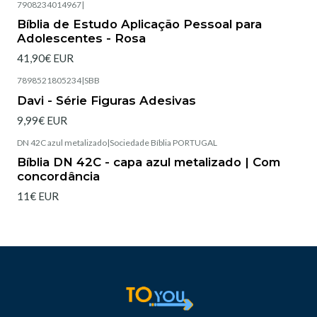
7908234014967
|
Esgotado
Bíblia de Estudo Aplicação Pessoal para
Adolescentes - Rosa
41,90€ EUR
7898521805234
|
SBB
Esgotado
Davi - Série Figuras Adesivas
9,99€ EUR
DN 42C azul metalizado
|
Sociedade Bíblia PORTUGAL
Esgotado
Bíblia DN 42C - capa azul metalizado | Com
concordância
11€ EUR