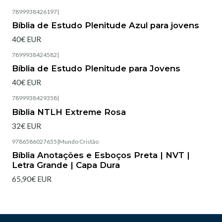
7899938426197
|
Esgotado
Bíblia de Estudo Plenitude Azul para jovens
40€ EUR
7899938424582
|
Bíblia de Estudo Plenitude para Jovens
40€ EUR
7899938429358
|
Bíblia NTLH Extreme Rosa
32€ EUR
9786586027655
|
Mundo Cristão
Esgotado
Bíblia Anotações e Esboços Preta | NVT |
Letra Grande | Capa Dura
65,90€ EUR