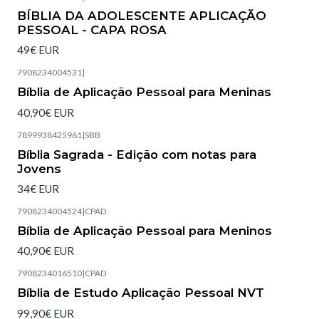
Esgotado
BÍBLIA DA ADOLESCENTE APLICAÇÃO
PESSOAL - CAPA ROSA
49€ EUR
7908234004531
|
Esgotado
Bíblia de Aplicação Pessoal para Meninas
40,90€ EUR
7899938425961
|
SBB
Esgotado
Bíblia Sagrada - Edição com notas para
Jovens
34€ EUR
7908234004524
|
CPAD
Esgotado
Bíblia de Aplicação Pessoal para Meninos
40,90€ EUR
7908234016510
|
CPAD
Esgotado
Bíblia de Estudo Aplicação Pessoal NVT
99,90€ EUR