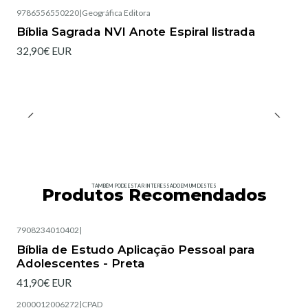
9786556550220
|
Geográfica Editora
Não Disponível
Bíblia Sagrada NVI Anote Espiral listrada
32,90€ EUR
TAMBÉM PODE ESTAR INTERESSADO EM UM DESTES
Produtos Recomendados
7908234010402
|
Esgotado
Bíblia de Estudo Aplicação Pessoal para
Adolescentes - Preta
41,90€ EUR
2000012006272
|
CPAD