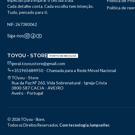
especiais para inspirar o teu dia a dia.
Política de Pri
Cada detalhe conta. Cada escolha tem intenção.
Politica de re
Tudo, pensado para ti.
NIF: 267380062
Siga-nos
TOYOU - STORE
PONTO DE RECOLHA
geral.toyoustore@gmail.com
+351965684950 - Chamada para a Rede Móvel Nacional
TOyou - Store
Rua da Paz Nº 263, Vida Sobrenatural - Igreja Crista
3800-587 CACIA - AVEIRO
Aveiro - Portugal
2026 TOyou - Store.
Todos os Direitos Reservados.
Com tecnologia Jumpseller
.