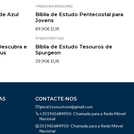
7908234014905
|
CPAD
Esgotado
ude Azul
Bíblia de Estudo Pentecostal para
Jovens
89,90€ EUR
9786559967742
|
Esgotado
Descubra e
Bíblia de Estudo Tesouros de
eus
Spurgeon
39,90€ EUR
AS
CONTACTE-NOS
geral.toyoustore@gmail.com
+351965684950- Chamada para a Rede Móvel
Nacional
351965684950- Chamada para a Rede Móvel
Nacional