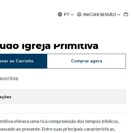
Agosto, às 10H.
PT
INICIAR SESSÃO
tudo Igreja Primitiva
onar ao Carrinho
Comprar agora
favoritos
zações
rimitiva oferece uma rica compreensão dos tempos bíblicos,
ssado ao presente. Entre suas principais características,