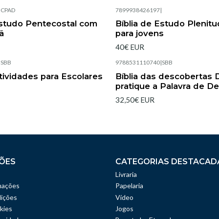
|
CPAD
7899938426197
|
Esgotado
estudo Pentecostal com
Bíblia de Estudo Plenit
ã
para jovens
40€ EUR
|
SBB
9788531110740
|
SBB
Esgotado
Atividades para Escolares
Bíblia das descobertas 
pratique a Palavra de D
32,50€ EUR
ÕES
CATEGORIAS DESTACAD
Livraria
mações
Papelaria
ições
Vídeo
kies
Jogos