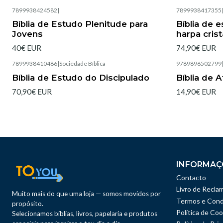
7899938424582
|
7899938417355
Esgotado
Bíblia de Estudo Plenitude para
Bíblia de 
Jovens
harpa crist
40€ EUR
74,90€ EUR
7899938410486
|
Sociedade Bíblica
9789896502799
Esgotado
Bíblia de Estudo do Discipulado
Bíblia de 
70,90€ EUR
14,90€ EUR
INFORMAÇ
Contacto
Livro de Recla
Muito mais do que uma loja — somos movidos por
Termos e Cond
propósito.
Política de Coo
Selecionamos bíblias, livros, papelaria e produtos