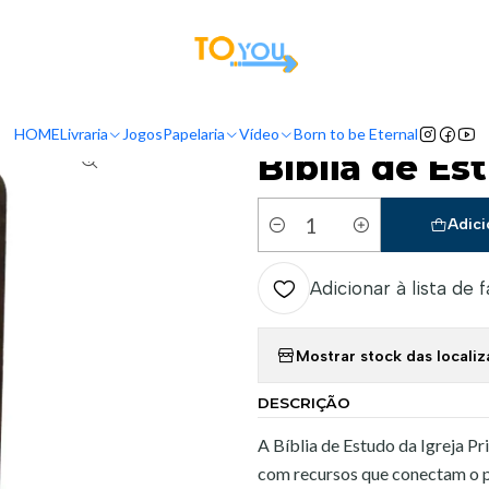
tas a partir do dia 5 de Agosto, serão processadas apenas a partir do dia 11 de 
Início
Bíblia de Estudo Igreja Primitiva
HOME
Livraria
Jogos
Papelaria
Vídeo
Born to be Eternal
|
Bíblia de Es
Adici
Quantidade
Adicionar à lista de 
Mostrar stock das locali
DESCRIÇÃO
A Bíblia de Estudo da Igreja P
com recursos que conectam o pa