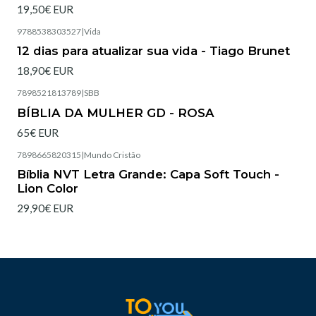
19,50€ EUR
9788538303527
|
Vida
Esgotado
12 dias para atualizar sua vida - Tiago Brunet
18,90€ EUR
7898521813789
|
SBB
Esgotado
BÍBLIA DA MULHER GD - ROSA
65€ EUR
7898665820315
|
Mundo Cristão
Esgotado
Bíblia NVT Letra Grande: Capa Soft Touch -
Lion Color
29,90€ EUR