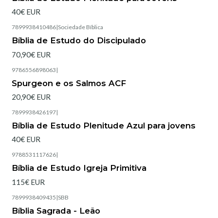
40€ EUR
7899938410486
|
Sociedade Bíblica
Esgotado
Bíblia de Estudo do Discipulado
70,90€ EUR
9786556898063
|
Esgotado
Spurgeon e os Salmos ACF
20,90€ EUR
7899938426197
|
Esgotado
Bíblia de Estudo Plenitude Azul para jovens
40€ EUR
9788531117626
|
Bíblia de Estudo Igreja Primitiva
115€ EUR
7899938409435
|
SBB
Esgotado
Bíblia Sagrada - Leão