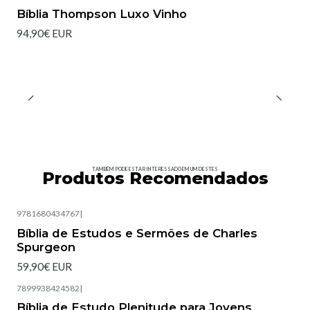
Bíblia Thompson Luxo Vinho
94,90€ EUR
TAMBÉM PODE ESTAR INTERESSADO EM UM DESTES
Produtos Recomendados
9781680434767
|
Esgotado
Bíblia de Estudos e Sermões de Charles
Spurgeon
59,90€ EUR
7899938424582
|
Bíblia de Estudo Plenitude para Jovens