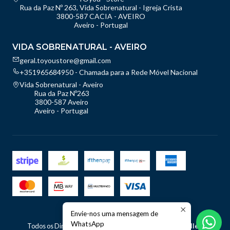
Rua da Paz Nº 263, Vida Sobrenatural - Igreja Crista
3800-587 CACIA - AVEIRO
Aveiro - Portugal
VIDA SOBRENATURAL - AVEIRO
geral.toyoustore@gmail.com
+351965684950 - Chamada para a Rede Móvel Nacional
Vida Sobrenatural - Aveiro
Rua da Paz Nº263
3800-587 Aveiro
Aveiro - Portugal
Envie-nos uma mensagem de
2026 TOyou - Store.
WhatsApp
Todos os Direitos Reservados.
Com tecnologia Jumpseller
.