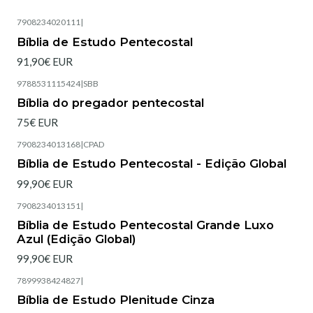
7908234020111
|
Bíblia de Estudo Pentecostal
91,90€ EUR
9788531115424
|
SBB
Esgotado
Bíblia do pregador pentecostal
75€ EUR
7908234013168
|
CPAD
Esgotado
Bíblia de Estudo Pentecostal - Edição Global
99,90€ EUR
7908234013151
|
Esgotado
Bíblia de Estudo Pentecostal Grande Luxo
Azul (Edição Global)
99,90€ EUR
7899938424827
|
Esgotado
Bíblia de Estudo Plenitude Cinza