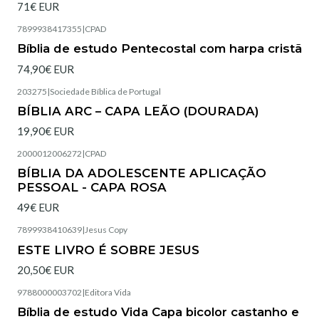
71€ EUR
7899938417355
|
CPAD
Esgotado
Bíblia de estudo Pentecostal com harpa cristã
74,90€ EUR
203275
|
Sociedade Bíblica de Portugal
Esgotado
BÍBLIA ARC – CAPA LEÃO (DOURADA)
19,90€ EUR
2000012006272
|
CPAD
Esgotado
BÍBLIA DA ADOLESCENTE APLICAÇÃO
PESSOAL - CAPA ROSA
49€ EUR
7899938410639
|
Jesus Copy
Esgotado
ESTE LIVRO É SOBRE JESUS
20,50€ EUR
9788000003702
|
Editora Vida
Esgotado
Bíblia de estudo Vida Capa bicolor castanho e