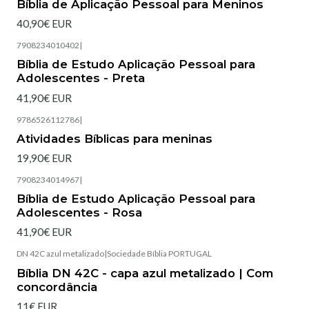
Bíblia de Aplicação Pessoal para Meninos
40,90€ EUR
7908234010402
|
Esgotado
Bíblia de Estudo Aplicação Pessoal para
Adolescentes - Preta
41,90€ EUR
9786526112786
|
Esgotado
Atividades Bíblicas para meninas
19,90€ EUR
7908234014967
|
Esgotado
Bíblia de Estudo Aplicação Pessoal para
Adolescentes - Rosa
41,90€ EUR
DN 42C azul metalizado
|
Sociedade Bíblia PORTUGAL
Esgotado
Bíblia DN 42C - capa azul metalizado | Com
concordância
11€ EUR