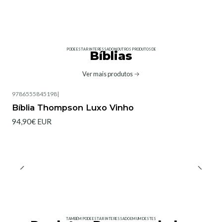
PODE ESTAR INTERESSADO NOUTROS PRODUTOS DE
Bíblias
Ver mais produtos
9786555845198
|
Bíblia Thompson Luxo Vinho
94,90€ EUR
TAMBÉM PODE ESTAR INTERESSADO EM UM DESTES