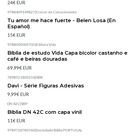
24€ EUR
9788409149827
|
Crecer en Conocimiento
Tu amor me hace fuerte - Belen Losa (En
Español)
15€ EUR
9788000003702
|
Editora Vida
Esgotado
Bíblia de estudo Vida Capa bicolor castanho e
café e beiras douradas
69,99€ EUR
7898521805234
|
SBB
Esgotado
Davi - Série Figuras Adesivas
9,99€ EUR
DN 42C
|
SBP
Esgotado
Bíblia DN 42C com capa vinil
11€ EUR
9789728780760
|
Sociedade Bíblia PORTUGAL
Esgotado