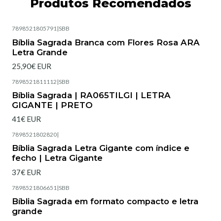
Produtos Recomendados
7898521805791
|
SBB
Esgotado
Bíblia Sagrada Branca com Flores Rosa ARA
Letra Grande
25,90€ EUR
7898521811112
|
SBB
Bíblia Sagrada | RA065TILGI | LETRA
GIGANTE | PRETO
41€ EUR
7898521802820
|
Esgotado
Bíblia Sagrada Letra Gigante com índice e
fecho | Letra Gigante
37€ EUR
7898521806651
|
SBB
Bíblia Sagrada em formato compacto e letra
grande