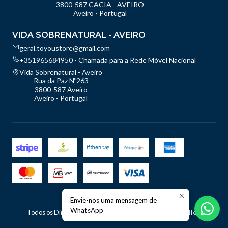
3800-587 CACIA - AVEIRO
Aveiro - Portugal
VIDA SOBRENATURAL - AVEIRO
geral.toyoustore@gmail.com
+351965684950 - Chamada para a Rede Móvel Nacional
Vida Sobrenatural - Aveiro
Rua da Paz Nº263
3800-587 Aveiro
Aveiro - Portugal
Envie-nos uma mensagem de
2026 TOyou - Store.
WhatsApp
Todos os Direitos Reservados.
Com tecnologia Jumpseller
.