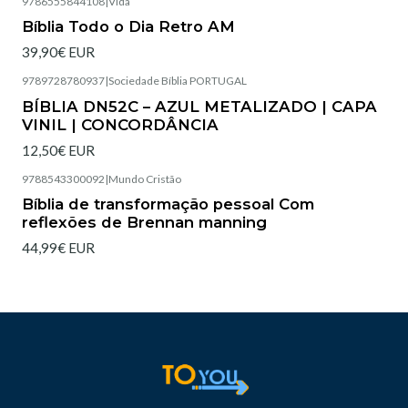
9786555844108
|
Vida
Esgotado
Bíblia Todo o Dia Retro AM
39,90€ EUR
9789728780937
|
Sociedade Bíblia PORTUGAL
Esgotado
BÍBLIA DN52C – AZUL METALIZADO | CAPA
VINIL | CONCORDÂNCIA
12,50€ EUR
9788543300092
|
Mundo Cristão
Esgotado
Bíblia de transformação pessoal Com
reflexões de Brennan manning
44,99€ EUR