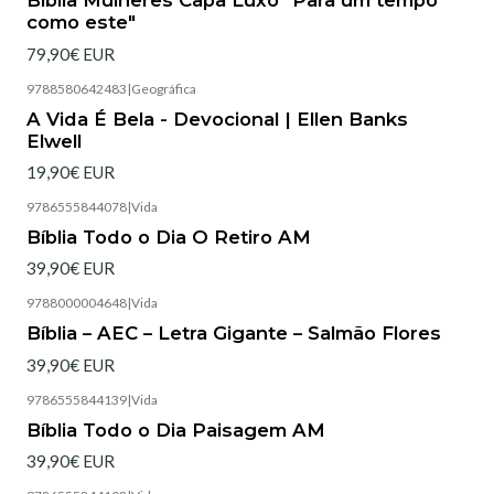
Bíblia Mulheres Capa Luxo "Para um tempo
como este"
79,90€ EUR
9788580642483
|
Geográfica
Esgotado
A Vida É Bela - Devocional | Ellen Banks
Elwell
19,90€ EUR
9786555844078
|
Vida
Bíblia Todo o Dia O Retiro AM
39,90€ EUR
9788000004648
|
Vida
Esgotado
Bíblia – AEC – Letra Gigante – Salmão Flores
39,90€ EUR
9786555844139
|
Vida
Esgotado
Bíblia Todo o Dia Paisagem AM
39,90€ EUR