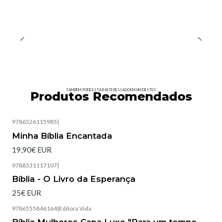
TAMBÉM PODE ESTAR INTERESSADO EM UM DESTES
Produtos Recomendados
9786526115985
|
Esgotado
Minha Bíblia Encantada
19,90€ EUR
9788531117107
|
Esgotado
Bíblia - O Livro da Esperança
25€ EUR
9786555846164
|
Editora Vida
Esgotado