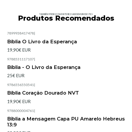
TAMBÉM PODE ESTAR INTERESSADO EM UM DESTES
Produtos Recomendados
7899938417478
|
Esgotado
Bíblia O Livro da Esperança
19,90€ EUR
9788531117107
|
Esgotado
Bíblia - O Livro da Esperança
25€ EUR
9786556550541
|
Esgotado
Bíblia Coração Dourado NVT
19,90€ EUR
9788000004761
|
Esgotado
Biblia a Mensagem Capa PU Amarelo Hebreus
13:9