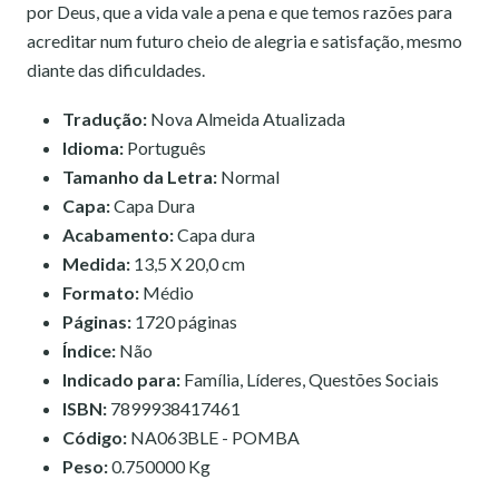
por Deus, que a vida vale a pena e que temos razões para
acreditar num futuro cheio de alegria e satisfação, mesmo
diante das dificuldades.
Tradução:
Nova Almeida Atualizada
Idioma:
Português
Tamanho da Letra:
Normal
Capa:
Capa Dura
Acabamento:
Capa dura
Medida:
13,5 X 20,0 cm
Formato:
Médio
Páginas:
1720 páginas
Índice:
Não
Indicado para:
Família, Líderes, Questões Sociais
ISBN:
7899938417461
Código:
NA063BLE - POMBA
Peso:
0.750000 Kg