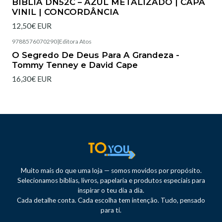
BÍBLIA DN52C – AZUL METALIZADO | CAPA
VINIL | CONCORDÂNCIA
12,50€ EUR
9788576070290
|
Editora Atos
Esgotado
O Segredo De Deus Para A Grandeza -
Tommy Tenney e David Cape
16,30€ EUR
Muito mais do que uma loja — somos movidos por propósito.
Selecionamos bíblias, livros, papelaria e produtos especiais para
inspirar o teu dia a dia.
Cada detalhe conta. Cada escolha tem intenção. Tudo, pensado
para ti.