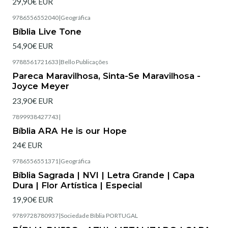
29,90€ EUR
9786556552040
|
Geográfica
Esgotado
Bíblia Live Tone
54,90€ EUR
9788561721633
|
Bello Publicações
Esgotado
Pareca Maravilhosa, Sinta-Se Maravilhosa -
Joyce Meyer
23,90€ EUR
7899938427743
|
Esgotado
Bíblia ARA He is our Hope
24€ EUR
9786556551371
|
Geográfica
Esgotado
Bíblia Sagrada | NVI | Letra Grande | Capa
Dura | Flor Artística | Especial
19,90€ EUR
9789728780937
|
Sociedade Bíblia PORTUGAL
Esgotado