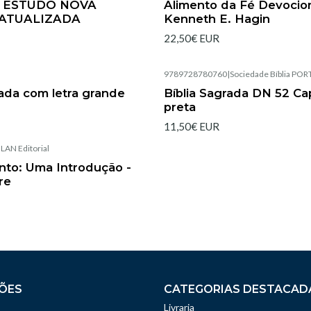
E ESTUDO NOVA
Alimento da Fé Devocion
ATUALIZADA
Kenneth E. Hagin
22,50€ EUR
9789728780760
|
Sociedade Bíblia PO
Esgotado
rada com letra grande
Bíblia Sagrada DN 52 Capa
preta
11,50€ EUR
|
LAN Editorial
anto: Uma Introdução -
re
ÕES
CATEGORIAS DESTACAD
Livraria