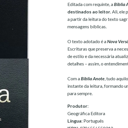
Editada com requinte, a
Bíblia 
destinados ao leitor.
Ali, ele
a partir da leitura do texto s
mensagens bíblicas.
O texto adotado é a
Nova Versã
Escrituras que preserva a neces
de estilo e da necessária atua
detalhes – assim, o entendimen
Com a
Bíblia Anote
, tudo aqui
instante da leitura, formando u
para sempre.
Produtor
:
Geográfica Editora
Língua
: Português