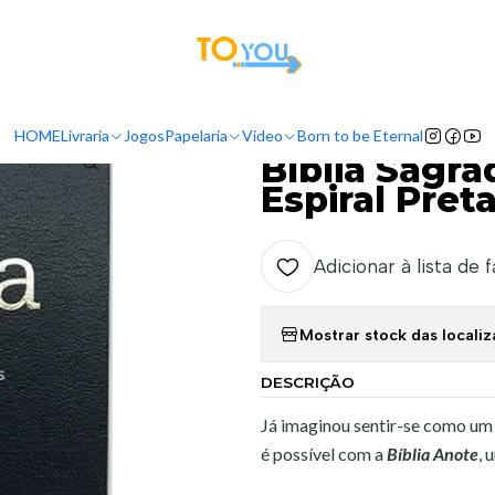
tas a partir do dia 5 de Agosto, serão processadas apenas a partir do dia 11 de 
Livraria
Bíblias
Bíblias Anote
Bíblia Sagrada Anote NVI Capa Espira
HOME
Livraria
Jogos
Papelaria
Vídeo
Born to be Eternal
|
Bíblia Sagr
Espiral Pret
Adicionar à lista de 
Mostrar stock das locali
DESCRIÇÃO
Já imaginou sentir-se como um 
é possível com a
Bíblia Anote
, 