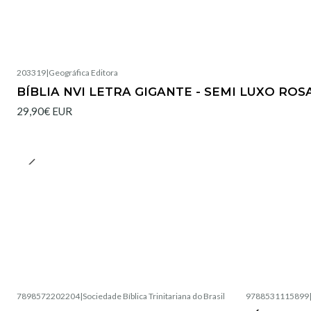
203319
|
Geográfica Editora
Não Disponível
BÍBLIA NVI LETRA GIGANTE - SEMI LUXO ROS
29,90€ EUR
7898572202204
|
Sociedade Bíblica Trinitariana do Brasil
9788531115899
Esgotado
Esgotado