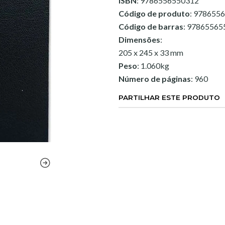
ISBN
: 9786556550312
Código de produto
: 978655
Código de barras
: 97865565
Dimensões
:
205 x 245 x 33 mm
Peso
: 1.060kg
Número de páginas
: 960
PARTILHAR ESTE PRODUTO