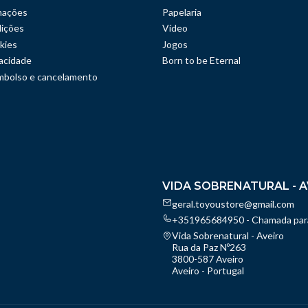
mações
Papelaria
ições
Vídeo
kies
Jogos
vacidade
Born to be Eternal
embolso e cancelamento
VIDA SOBRENATURAL - A
geral.toyoustore@gmail.com
+351965684950 - Chamada para
Vida Sobrenatural - Aveiro
Rua da Paz Nº263
3800-587 Aveiro
Aveiro - Portugal