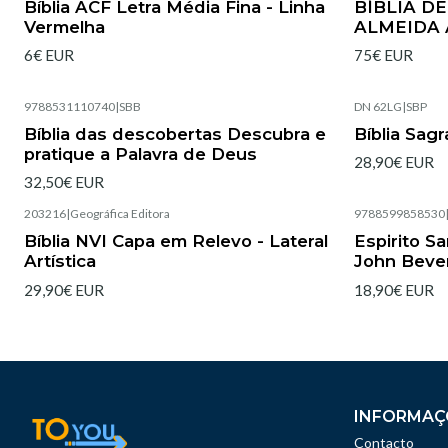
Bíblia ACF Letra Média Fina - Linha
BÍBLIA D
Vermelha
ALMEIDA 
6€ EUR
75€ EUR
9788531110740
|
SBB
DN 62LG
|
SBP
Esgotado
Esgotado
Bíblia das descobertas Descubra e
Bíblia Sag
pratique a Palavra de Deus
28,90€ EUR
32,50€ EUR
203216
|
Geográfica Editora
9788599858530
Esgotado
Esgotado
Bíblia NVI Capa em Relevo - Lateral
Espirito S
Artística
John Beve
29,90€ EUR
18,90€ EUR
INFORMAÇ
Contacto