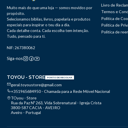
Livro de Recla
Muito mais do que uma loja — somos movidos por
Termos e Cond
propósito.
Política de Coo
Selecionamos bíblias, livros, papelaria e produtos
especiais para inspirar o teu dia a dia.
Política de Pri
Cada detalhe conta. Cada escolha tem intenção.
Politica de re
Tudo, pensado para ti.
NIF: 267380062
Siga-nos
TOYOU - STORE
PONTO DE RECOLHA
geral.toyoustore@gmail.com
+351965684950 - Chamada para a Rede Móvel Nacional
TOyou - Store
Rua da Paz Nº 263, Vida Sobrenatural - Igreja Crista
3800-587 CACIA - AVEIRO
Aveiro - Portugal