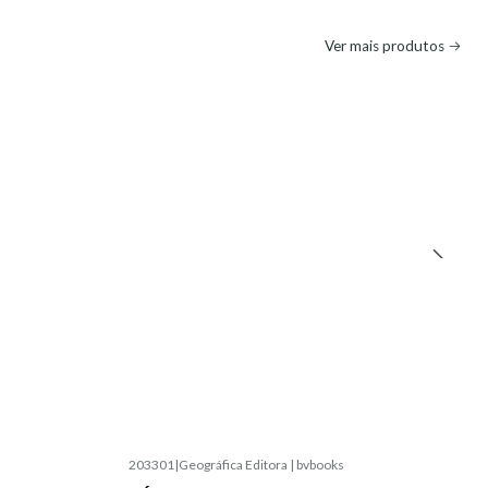
Ver mais produtos
203301
|
Geográfica Editora | bvbooks
Esgotado