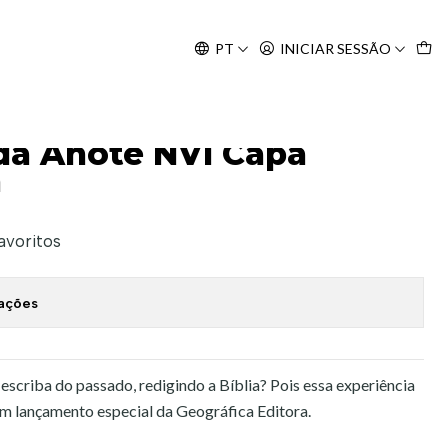
Agosto, às 10H.
PT
INICIAR SESSÃO
l Preta
ada Anote NVI Capa
a
favoritos
zações
escriba do passado, redigindo a Bíblia? Pois essa experiência
um lançamento especial da Geográfica Editora.