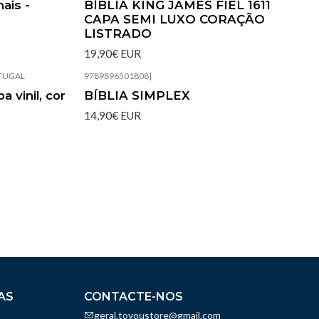
ais -
BÍBLIA KING JAMES FIEL 1611
CAPA SEMI LUXO CORAÇÃO
LISTRADO
19,90€ EUR
RTUGAL
9789896501808
|
Esgotado
 vinil, cor
BÍBLIA SIMPLEX
14,90€ EUR
AS
CONTACTE-NOS
geral.toyoustore@gmail.com