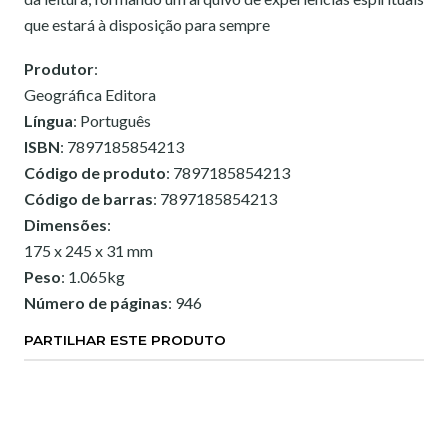
que estará à disposição para sempre
Produtor
:
Geográfica Editora
Língua
: Português
ISBN
: 7897185854213
Código de produto
: 7897185854213
Código de barras
: 7897185854213
Dimensões
:
175 x 245 x 31 mm
Peso
: 1.065kg
Número de páginas
: 946
PARTILHAR ESTE PRODUTO