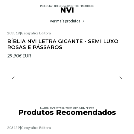
PODE ESTAR INTERESSADO NOUTROS PRODUTOS DE
NVI
Ver mais produtos
203319
|
Geográfica Editora
Não Disponível
BÍBLIA NVI LETRA GIGANTE - SEMI LUXO
ROSAS E PÁSSAROS
29,90€ EUR
TAMBÉM PODE ESTAR INTERESSADO EM UM DESTES
Produtos Recomendados
203159
|
Geográfica Editora
Esgotado