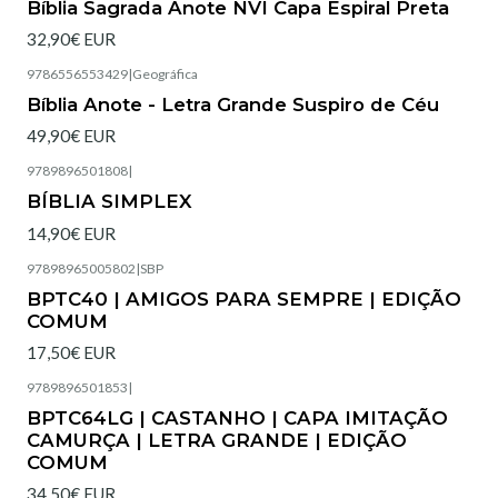
Bíblia Sagrada Anote NVI Capa Espiral Preta
32,90€ EUR
9786556553429
|
Geográfica
Esgotado
Bíblia Anote - Letra Grande Suspiro de Céu
49,90€ EUR
9789896501808
|
Esgotado
BÍBLIA SIMPLEX
14,90€ EUR
97898965005802
|
SBP
Esgotado
BPTC40 | AMIGOS PARA SEMPRE | EDIÇÃO
COMUM
17,50€ EUR
9789896501853
|
Esgotado
BPTC64LG | CASTANHO | CAPA IMITAÇÃO
CAMURÇA | LETRA GRANDE | EDIÇÃO
COMUM
34,50€ EUR