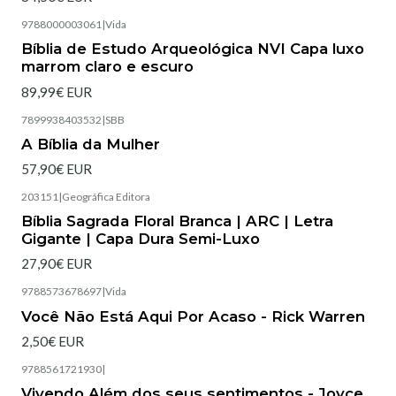
9788000003061
|
Vida
Esgotado
Bíblia de Estudo Arqueológica NVI Capa luxo
marrom claro e escuro
89,99€ EUR
7899938403532
|
SBB
Esgotado
A Bíblia da Mulher
57,90€ EUR
203151
|
Geográfica Editora
Esgotado
Bíblia Sagrada Floral Branca | ARC | Letra
Gigante | Capa Dura Semi-Luxo
27,90€ EUR
9788573678697
|
Vida
Esgotado
Você Não Está Aqui Por Acaso - Rick Warren
2,50€ EUR
9788561721930
|
Esgotado
Vivendo Além dos seus sentimentos - Joyce