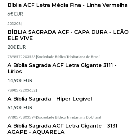
Esgotado
Bíblia ACF Letra Média Fina - Linha Vermelha
6€ EUR
203208
|
Esgotado
BÍBLIA SAGRADA ACF - CAPA DURA - LEÃO
ELE VIVE
20€ EUR
7898572203553
|
Sociedade Bíblica Trinitariana do Brasil
Esgotado
A Bíblia Sagrada ACF Letra Gigante 3111 -
Lírios
14,90€ EUR
7898572203652
|
Esgotado
A Bíblia Sagrada - Hiper Legível
61,90€ EUR
9788573803594
|
Sociedade Bíblica Trinitariana Do Brasil
Esgotado
A Bíblia Sagrada ACF Letra Gigante - 3131 -
AGAPE - AQUARELA