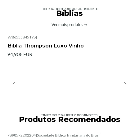
PODE ESTAR INTERESSADO NOUTROS PRODUTOS DE
Bíblias
Ver mais produtos
9786555845198
|
Bíblia Thompson Luxo Vinho
94,90€ EUR
TAMBÉM PODE ESTAR INTERESSADO EM UM DESTES
Produtos Recomendados
7898572202204
|
Sociedade Bíblica Trinitariana do Brasil