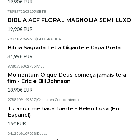
19,90€ EUR
7898572203195
|
SBTB
Esgotado
BIBLIA ACF FLORAL MAGNOLIA SEMI LUXO
19,90€ EUR
7897185849639
|
GEOGRÁFICA
Esgotado
Bíblia Sagrada Letra Gigante e Capa Preta
31,99€ EUR
9788538302735
|
Vida
Esgotado
Momentum O que Deus começa jamais terá
fim - Eric e Bill Johnson
18,90€ EUR
9788409149827
|
Crecer en Conocimiento
Tu amor me hace fuerte - Belen Losa (En
Español)
15€ EUR
8412668169838
|
Educa
Esgotado