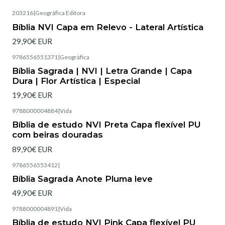
203216
|
Geográfica Editora
Esgotado
Bíblia NVI Capa em Relevo - Lateral Artística
29,90€ EUR
9786556551371
|
Geográfica
Esgotado
Bíblia Sagrada | NVI | Letra Grande | Capa
Dura | Flor Artística | Especial
19,90€ EUR
9788000004884
|
Vida
Esgotado
Bíblia de estudo NVI Preta Capa flexível PU
com beiras douradas
89,90€ EUR
9786556553412
|
Esgotado
Bíblia Sagrada Anote Pluma leve
49,90€ EUR
9788000004891
|
Vida
Esgotado
Bíblia de estudo NVI Pink Capa flexível PU