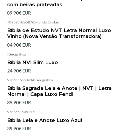
com beiras prateadas
89,90€ EUR
7898950265876
|
Mundo Cristão
Esgotado
Bíblia de Estudo NVT Letra Normal Luxo
Vinho (Nova Versão Transformadora)
84,90€ EUR
|
Geográfica
Esgotado
Bíblia NVI Slim Luxo
24,90€ EUR
9786556553634
|
Geográfica
Esgotado
Bíblia Sagrada Leia e Anote | NVT | Letra
Normal | Capa Luxo Fendi
39,90€ EUR
9786553505117
|
Esgotado
Bíblia Leia e Anote Luxo Azul
39,90€ EUR