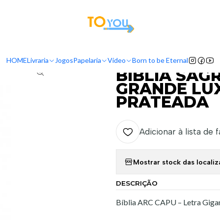
tas a partir do dia 5 de Agosto, serão processadas apenas a partir do dia 11 de 
BÍBLIA SAGRADA CAPU - ARC LETRA GRANDE LUXO PRETO CAPA 
HOME
Livraria
Jogos
Papelaria
Vídeo
Born to be Eternal
|
BÍBLIA SAG
GRANDE LU
PRATEADA
Adicionar à lista de 
Mostrar stock das locali
DESCRIÇÃO
Bíblia ARC CAPU – Letra Gigan