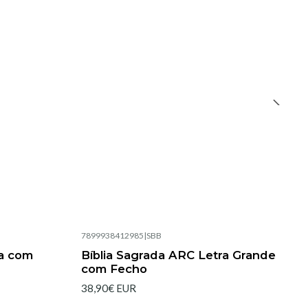
7899938412985
|
SBB
Esgotado
ta com
Bíblia Sagrada ARC Letra Grande
com Fecho
38,90€ EUR