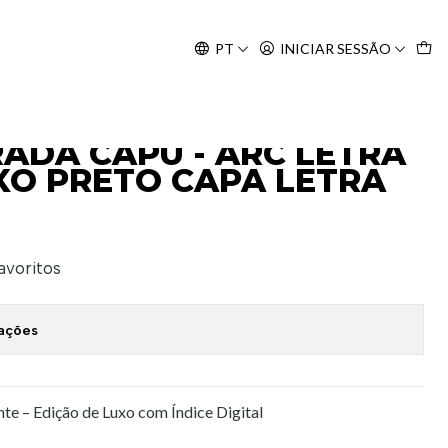
Agosto, às 10H.
PT
INICIAR SESSÃO
LETRA PRATEADA
RADA CAPU - ARC LETRA
XO PRETO CAPA LETRA
favoritos
zações
te – Edição de Luxo com Índice Digital