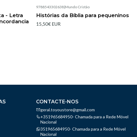
9788543302638
|
Mundo Cristão
a - Letra
Histórias da Bíblia para pequeninos
oncordancia
15,50€ EUR
AS
CONTACTE-NOS
geral.toyoustore@gmail.com
+351965684950- Chamada para a Rede Móvel
Nacional
351965684950- Chamada para a Rede Móvel
Nacional