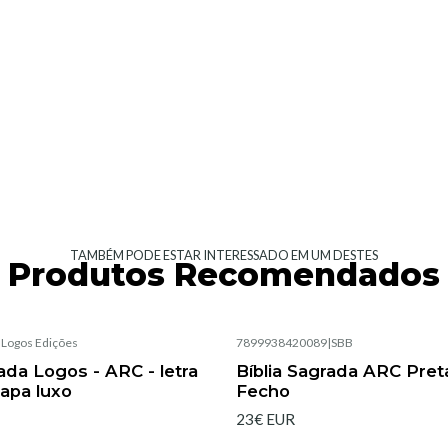
TAMBÉM PODE ESTAR INTERESSADO EM UM DESTES
Produtos Recomendados
|
Logos Edições
7899938420089
|
SBB
Esgotado
rada Logos - ARC - letra
Bíblia Sagrada ARC Pre
capa luxo
Fecho
23€ EUR