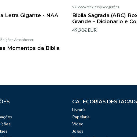
|
9786556552989
|
Geográfica
Esgotado
ia Letra Gigante - NAA
Biblia Sagrada (ARC) Rox
Grande - Dicionario e C
49,90€ EUR
|
Edições Amanhecer
es Momentos da Biblia
ÕES
CATEGORIAS DESTACAD
Livraria
mações
Papelaria
ições
Vídeo
kies
Jogos