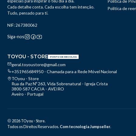
especiais para inspirar o teu dia a dia.
Política de Pri
Cada detalhe conta. Cada escolha tem intenção.
Politica de re
Tudo, pensado para ti.
NIF: 267380062
Siga-nos
TOYOU - STORE
PONTO DE RECOLHA
geral.toyoustore@gmail.com
+351965684950 - Chamada para a Rede Móvel Nacional
TOyou - Store
Rua da Paz Nº 263, Vida Sobrenatural - Igreja Crista
3800-587 CACIA - AVEIRO
Aveiro - Portugal
2026 TOyou - Store.
Todos os Direitos Reservados.
Com tecnologia Jumpseller
.