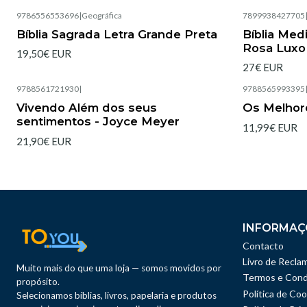
9786556553696
|
Geográfica
7899938427705
Esgotado
Bíblia Sagrada Letra Grande Preta
Bíblia Med
Rosa Luxo
19,50€ EUR
27€ EUR
9788561721930
|
9788565993395
Esgotado
Esgotado
Vivendo Além dos seus
Os Melhor
sentimentos - Joyce Meyer
11,99€ EUR
21,90€ EUR
INFORMAÇ
Contacto
Livro de Recla
Muito mais do que uma loja — somos movidos por
Termos e Cond
propósito.
Política de Coo
Selecionamos bíblias, livros, papelaria e produtos