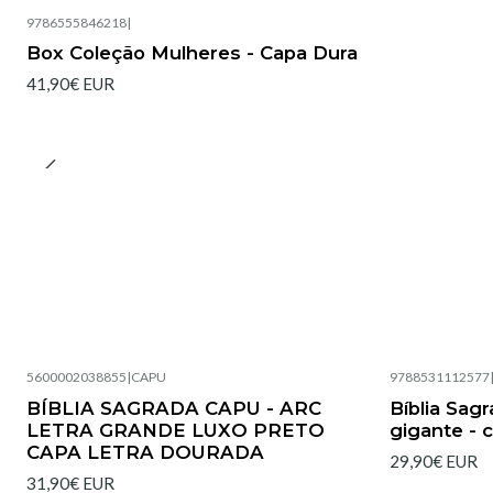
9786555846218
|
Box Coleção Mulheres - Capa Dura
41,90€ EUR
5600002038855
|
CAPU
9788531112577
Esgotado
Esgotado
BÍBLIA SAGRADA CAPU - ARC
Bíblia Sag
LETRA GRANDE LUXO PRETO
gigante - 
CAPA LETRA DOURADA
29,90€ EUR
31,90€ EUR