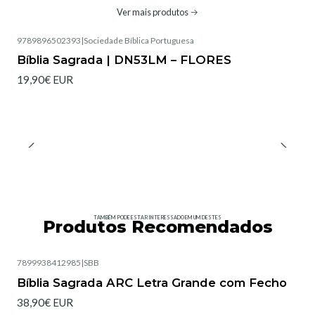
Ver mais produtos
9789896502393
|
Sociedade Bíblica Portuguesa
Bíblia Sagrada | DN53LM – FLORES
19,90€ EUR
TAMBÉM PODE ESTAR INTERESSADO EM UM DESTES
Produtos Recomendados
7899938412985
|
SBB
Esgotado
Bíblia Sagrada ARC Letra Grande com Fecho
38,90€ EUR