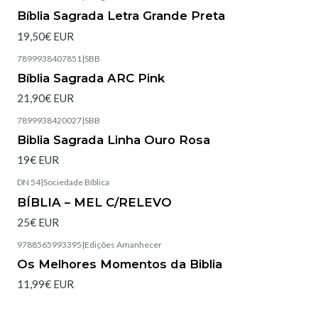
Bíblia Sagrada Letra Grande Preta
19,50€ EUR
7899938407851
|
SBB
Esgotado
Bíblia Sagrada ARC Pink
21,90€ EUR
7899938420027
|
SBB
Esgotado
Biblia Sagrada Linha Ouro Rosa
19€ EUR
DN 54
|
Sociedade Bíblica
Esgotado
BÍBLIA – MEL C/RELEVO
25€ EUR
9788565993395
|
Edições Amanhecer
Esgotado
Os Melhores Momentos da Biblia
11,99€ EUR