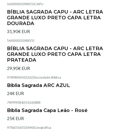
5600002038855
|
CAPU
Esgotado
BÍBLIA SAGRADA CAPU - ARC LETRA
GRANDE LUXO PRETO CAPA LETRA
DOURADA
31,90€ EUR
5600002038855
|
Esgotado
BÍBLIA SAGRADA CAPU - ARC LETRA
GRANDE LUXO PRETO CAPA LETRA
PRATEADA
29,90€ EUR
9789896502362
|
Sociedade Bíblica
Esgotado
Bíblia Sagrada ARC AZUL
24€ EUR
7899938420126
|
SBB
Esgotado
Bíblia Sagrada Capa Leão - Rosé
25€ EUR
9786556553696
|
Geográfica