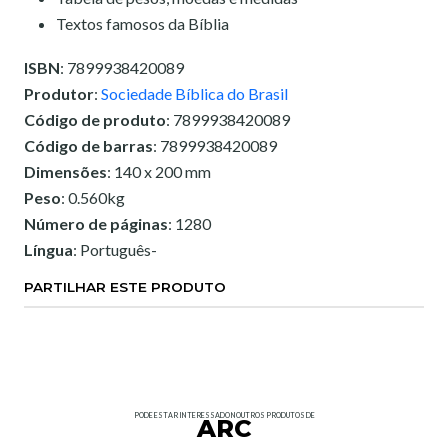
Textos famosos da Bíblia
ISBN
: 7899938420089
Produtor
:
Sociedade Bíblica do Brasil
Código de produto
: 7899938420089
Código de barras
: 7899938420089
Dimensões
: 140 x 200 mm
Peso
: 0.560kg
Número de páginas
: 1280
Língua
: Português-
PARTILHAR ESTE PRODUTO
PODE ESTAR INTERESSADO NOUTROS PRODUTOS DE
ARC