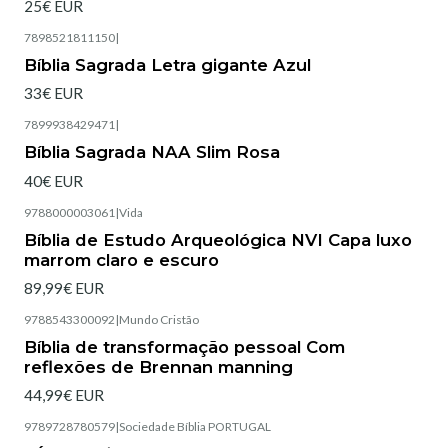
25€ EUR
7898521811150
|
Bíblia Sagrada Letra gigante Azul
33€ EUR
7899938429471
|
Bíblia Sagrada NAA Slim Rosa
40€ EUR
9788000003061
|
Vida
Esgotado
Bíblia de Estudo Arqueológica NVI Capa luxo
marrom claro e escuro
89,99€ EUR
9788543300092
|
Mundo Cristão
Esgotado
Bíblia de transformação pessoal Com
reflexões de Brennan manning
44,99€ EUR
9789728780579
|
Sociedade Bíblia PORTUGAL
Esgotado