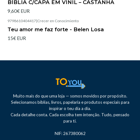
BÍBLIA C/CAPA EM VINIL – CASTANHA
9,60€ EUR
9798610404417
|
Crecer en Conocimiento
Teu amor me faz forte - Belen Losa
15€ EUR
Muito mais do que uma loja — somos movidos por propósito.
Selecionamos bíblias, livros, papelaria e produtos especiais para
inspirar o teu dia a dia.
Cada detalhe conta. Cada escolha tem intenção. Tudo, pensado
para ti.
NIF: 267380062