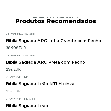
TAMBÉM PODE ESTAR INTERESSADO EM UM DESTES
Produtos Recomendados
7899938412985
|
SBB
Esgotado
Bíblia Sagrada ARC Letra Grande com Fecho
38,90€ EUR
7899938420089
|
SBB
Esgotado
Bíblia Sagrada ARC Preta com Fecho
23€ EUR
7899938430149
|
Bíblia Sagrada Leão NTLH cinza
15€ EUR
7899938413142
|
SBB
Esgotado
Bíblia Sagrada Leão