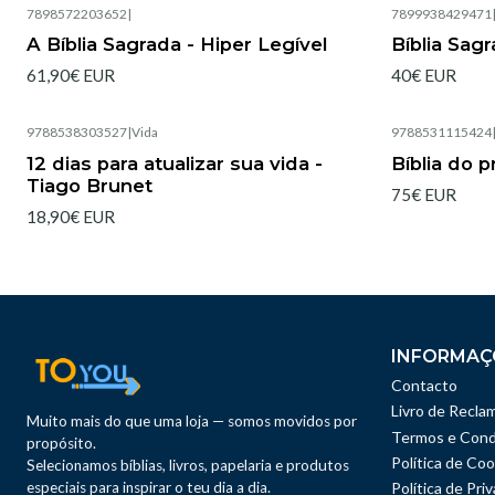
7898572203652
|
7899938429471
Esgotado
A Bíblia Sagrada - Hiper Legível
Bíblia Sag
61,90€ EUR
40€ EUR
9788538303527
|
Vida
9788531115424
Esgotado
Esgotado
12 dias para atualizar sua vida -
Bíblia do 
Tiago Brunet
75€ EUR
18,90€ EUR
INFORMAÇ
Contacto
Livro de Recla
Muito mais do que uma loja — somos movidos por
Termos e Cond
propósito.
Política de Coo
Selecionamos bíblias, livros, papelaria e produtos
especiais para inspirar o teu dia a dia.
Política de Pri