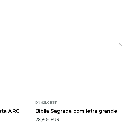
DN 62LG
|
SBP
Esgotado
istã ARC
Bíblia Sagrada com letra grande
28,90€ EUR