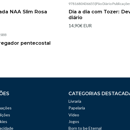
|
9781680436655
|
Pão Diário Publicaçõe
Esgotado
rada NAA Slim Rosa
Dia a dia com Tozer: De
diário
14,90€ EUR
|
SBB
pregador pentecostal
ÕES
CATEGORIAS DESTACAD
Livraria
mações
Papelaria
ições
Vídeo
kies
Jogos
vacidade
Born to be Eternal