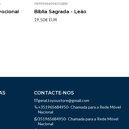
s
7899938409435
|
SBB
Esgotado
vocional
Bíblia Sagrada - Leão
19,50€ EUR
AS
CONTACTE-NOS
geral.toyoustore@gmail.com
+351965684950- Chamada para a Rede Móvel
Nacional
351965684950- Chamada para a Rede Móvel
Nacional