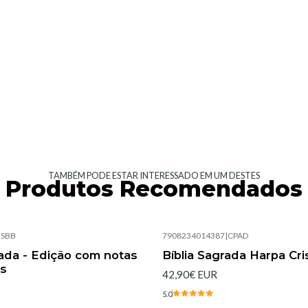
TAMBÉM PODE ESTAR INTERESSADO EM UM DESTES
Produtos Recomendados
|
SBB
7908234014387
|
CPAD
Esgotado
rada - Edição com notas
Bíblia Sagrada Harpa Cr
ns
42,90€ EUR
5.0