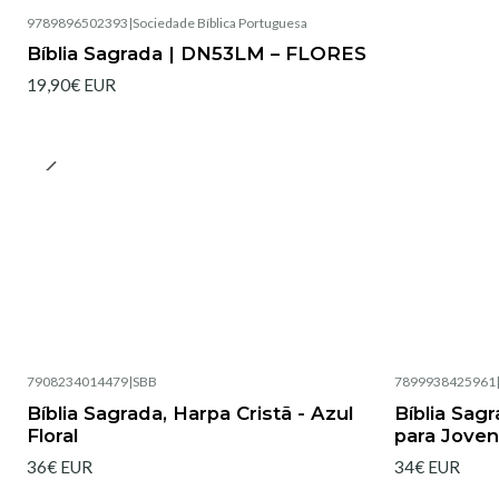
9789896502393
|
Sociedade Bíblica Portuguesa
Bíblia Sagrada | DN53LM – FLORES
19,90€ EUR
7908234014479
|
SBB
7899938425961
Esgotado
Esgotado
Bíblia Sagrada, Harpa Cristã - Azul
Bíblia Sag
Floral
para Jove
36€ EUR
34€ EUR