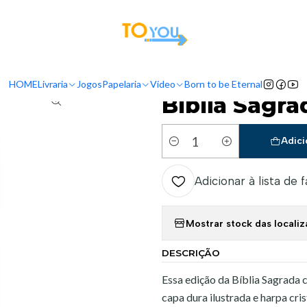
tas a partir do dia 5 de Agosto, serão processadas apenas a partir do dia 11 de 
Início
Livraria
Bíblias
ARC
Bíblia Sagrada Jovem Harpa Cristã
HOME
Livraria
Jogos
Papelaria
Vídeo
Born to be Eternal
|
Bíblia Sagra
Adici
Quantidade
Adicionar à lista de 
Mostrar stock das locali
DESCRIÇÃO
Essa edição da Bíblia Sagrada 
capa dura ilustrada e harpa cris