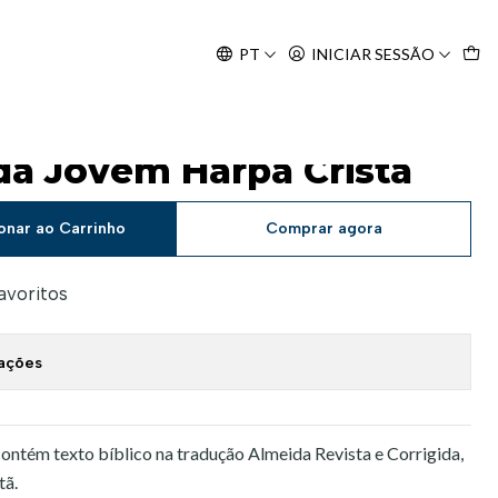
Agosto, às 10H.
PT
INICIAR SESSÃO
da Jovem Harpa Cristã
onar ao Carrinho
Comprar agora
favoritos
zações
contém texto bíblico na tradução Almeida Revista e Corrigida,
tã.