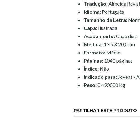
Tradução:
Almeida Revist
Idioma:
Português
Tamanho da Letra:
Norm
Capa:
Ilustrada
Acabamento:
Capa dura
Medida:
13,5 X 20,0 cm
Formato:
Médio
Páginas:
1040 páginas
Índice:
Não
Indicado para:
Jovens - A
Peso:
0.490000 Kg
PARTILHAR ESTE PRODUTO