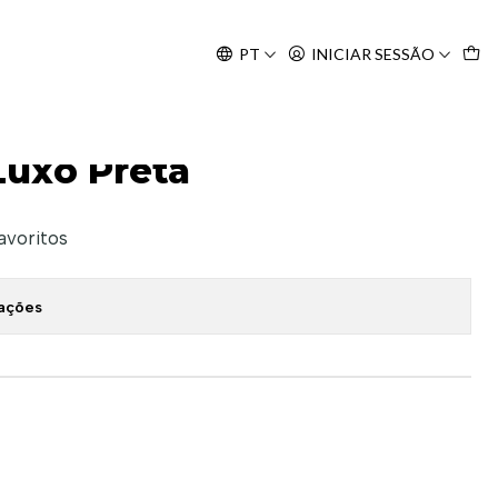
Agosto, às 10H.
PT
INICIAR SESSÃO
Luxo Preta
favoritos
zações