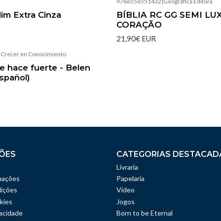
|
9786556551432
|
Geográfica Editora
Esgotado
lim Extra Cinza
BÍBLIA RC GG SEMI LU
CORAÇÃO
21,90€ EUR
|
Crecer en Conocimiento
 hace fuerte - Belen
spañol)
ÕES
CATEGORIAS DESTACAD
Livraria
mações
Papelaria
ições
Vídeo
kies
Jogos
vacidade
Born to be Eternal