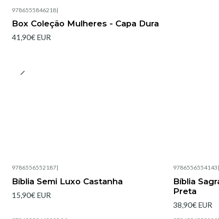
9786555846218
|
Box Coleção Mulheres - Capa Dura
41,90€ EUR
9786556552187
|
9786556554143
Esgotado
Esgotado
Bíblia Semi Luxo Castanha
Bíblia Sag
Preta
15,90€ EUR
38,90€ EUR