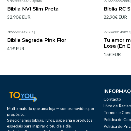
9786555844320
|
Vida
9786556552880
Esgotado
Esgotado
Bíblia NVI Slim Preta
Bíblia RC S
32,90€ EUR
22,90€ EUR
7899938412831
|
9788409149827
Esgotado
Bíblia Sagrada Pink Flor
Tu amor me
Losa (En E
41€ EUR
15€ EUR
INFORMAÇ
Contacto
Livro de Recla
Muito mais do que uma loja — somos movidos por
Termos e Cond
propósito.
Política de Coo
Selecionamos bíblias, livros, papelaria e produtos
especiais para inspirar o teu dia a dia.
Política de Pri