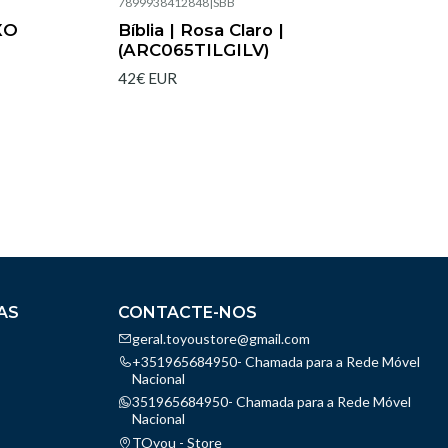
7899938412848
|
SBB
Esgotado
XO
Bíblia | Rosa Claro |
(ARC065TILGILV)
42€ EUR
AS
CONTACTE-NOS
geral.toyoustore@gmail.com
+351965684950- Chamada para a Rede Móvel
Nacional
351965684950- Chamada para a Rede Móvel
Nacional
TOyou - Store