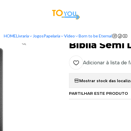
tas a partir do dia 5 de Agosto, serão processadas apenas a partir do dia 11 de 
Início
Livraria
Bíblia Semi Luxo Preta
HOME
Livraria
Jogos
Papelaria
Vídeo
Born to be Eternal
|
Bíblia Semi 
Adicionar à lista de 
Mostrar stock das locali
PARTILHAR ESTE PRODUTO