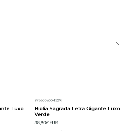
9786556554129
|
Esgotado
gante Luxo
Bíblia Sagrada Letra Gigante Luxo
Verde
38,90€ EUR