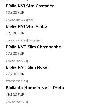
Esgotado
Bíblia NVI Slim Castanha
32,90€ EUR
9786555844290
|
Vida
Esgotado
Bíblia NVI Slim Vinho
32,90€ EUR
9786556552736
|
Geográfica
Esgotado
Bíblia NVT Slim Champanhe
27,90€ EUR
9786556552774
|
Esgotado
Bíblia NVT Slim Roxa
27,90€ EUR
9786556554105
|
Esgotado
Bíblia do Homem NVI - Preta
49,90€ EUR
9786556552880
|