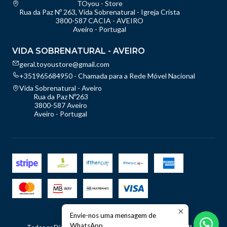
TOyou - Store
Rua da Paz Nº 263, Vida Sobrenatural - Igreja Crista
3800-587 CACIA - AVEIRO
Aveiro - Portugal
VIDA SOBRENATURAL - AVEIRO
geral.toyoustore@gmail.com
+351965684950 - Chamada para a Rede Móvel Nacional
Vida Sobrenatural - Aveiro
Rua da Paz Nº263
3800-587 Aveiro
Aveiro - Portugal
Envie-nos uma mensagem de
2026 TOyou - Store.
WhatsApp