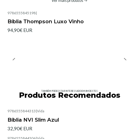
Ver mais produtos
9786555845198
|
Bíblia Thompson Luxo Vinho
94,90€ EUR
TAMBÉM PODE ESTAR INTERESSADO EM UM DESTES
Produtos Recomendados
9786555844313
|
Vida
Esgotado
Bíblia NVI Slim Azul
32,90€ EUR
9786555844306
|
Vida