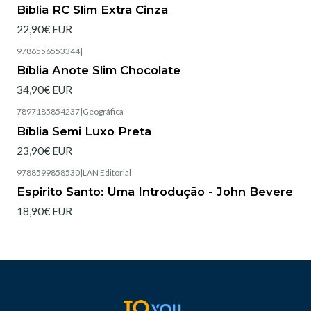
Esgotado
Bíblia RC Slim Extra Cinza
22,90€ EUR
9786556553344
|
Esgotado
Bíblia Anote Slim Chocolate
34,90€ EUR
7897185854237
|
Geográfica
Esgotado
Bíblia Semi Luxo Preta
23,90€ EUR
9788599858530
|
LAN Editorial
Esgotado
Espirito Santo: Uma Introdução - John Bevere
18,90€ EUR