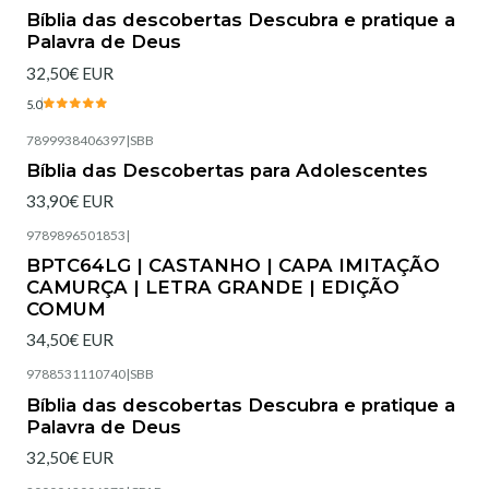
Esgotado
Bíblia das descobertas Descubra e pratique a
Palavra de Deus
32,50€ EUR
5.0
7899938406397
|
SBB
Esgotado
Bíblia das Descobertas para Adolescentes
33,90€ EUR
9789896501853
|
Esgotado
BPTC64LG | CASTANHO | CAPA IMITAÇÃO
CAMURÇA | LETRA GRANDE | EDIÇÃO
COMUM
34,50€ EUR
9788531110740
|
SBB
Esgotado
Bíblia das descobertas Descubra e pratique a
Palavra de Deus
32,50€ EUR