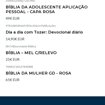
2000012006272
|
CPAD
Esgotado
BÍBLIA DA ADOLESCENTE APLICAÇÃO
PESSOAL - CAPA ROSA
49€ EUR
9781680436655
|
Pão Diário Publicações
Esgotado
Dia a dia com Tozer: Devocional diário
14,90€ EUR
DN 54
|
Sociedade Bíblica
Esgotado
BÍBLIA – MEL C/RELEVO
25€ EUR
7898521813789
|
SBB
Esgotado
BÍBLIA DA MULHER GD - ROSA
65€ EUR