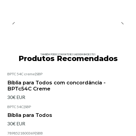
TAMBÉM PODE ESTAR INTERESSADO EM UM DESTES
Produtos Recomendados
BPTC 54C creme
|
SBP
Esgotado
Bíblia para Todos com concordância -
BPTc54C Creme
30€ EUR
BPTC 54C
|
SBP
Esgotado
Bíblia para Todos
30€ EUR
7898521800369
|
SBB