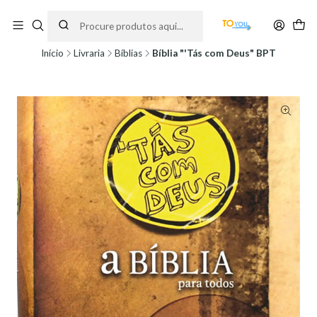
Encomendas feitas a partir do dia 5 de Agosto, serão processadas apenas a
partir do dia 11 de Agosto, às 10H.
Início
Livraria
Bíblias
Bíblia "'Tás com Deus" BPT