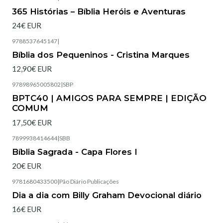
365 Histórias – Bíblia Heróis e Aventuras
24€ EUR
9788537645147
|
Esgotado
Bíblia dos Pequeninos - Cristina Marques
12,90€ EUR
97898965005802
|
SBP
Esgotado
BPTC40 | AMIGOS PARA SEMPRE | EDIÇÃO
COMUM
17,50€ EUR
7899938414644
|
SBB
Esgotado
Bíblia Sagrada - Capa Flores I
20€ EUR
9781680433500
|
Pão Diário Publicações
Esgotado
Dia a dia com Billy Graham Devocional diário
16€ EUR