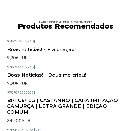
TAMBÉM PODE ESTAR INTERESSADO EM UM DESTES
Produtos Recomendados
9786553502710
|
Esgotado
Boas notícias! - É a criação!
9,90€ EUR
9786553502758
|
Esgotado
Boas Notícias! - Deus me criou!
9,90€ EUR
9789896501853
|
Esgotado
BPTC64LG | CASTANHO | CAPA IMITAÇÃO
CAMURÇA | LETRA GRANDE | EDIÇÃO
COMUM
34,50€ EUR
9789896501365
|
SBP