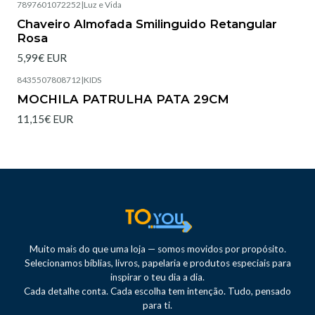
7897601072252
|
Luz e Vida
Esgotado
Chaveiro Almofada Smilinguido Retangular
Rosa
5,99€ EUR
8435507808712
|
KIDS
Esgotado
MOCHILA PATRULHA PATA 29CM
11,15€ EUR
Muito mais do que uma loja — somos movidos por propósito.
Selecionamos bíblias, livros, papelaria e produtos especiais para
inspirar o teu dia a dia.
Cada detalhe conta. Cada escolha tem intenção. Tudo, pensado
para ti.