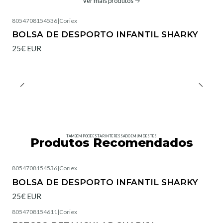
Ver mais produtos
8054708154536
|
Coriex
BOLSA DE DESPORTO INFANTIL SHARKY
25€ EUR
TAMBÉM PODE ESTAR INTERESSADO EM UM DESTES
Produtos Recomendados
8054708154536
|
Coriex
BOLSA DE DESPORTO INFANTIL SHARKY
25€ EUR
8054708154611
|
Coriex
Esgotado