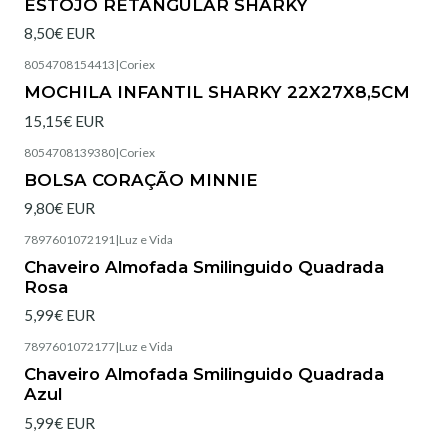
ESTOJO RETANGULAR SHARKY
8,50€ EUR
8054708154413
|
Coriex
Esgotado
MOCHILA INFANTIL SHARKY 22X27X8,5CM
15,15€ EUR
8054708139380
|
Coriex
Esgotado
BOLSA CORAÇÃO MINNIE
9,80€ EUR
7897601072191
|
Luz e Vida
Esgotado
Chaveiro Almofada Smilinguido Quadrada
Rosa
5,99€ EUR
7897601072177
|
Luz e Vida
Esgotado
Chaveiro Almofada Smilinguido Quadrada
Azul
5,99€ EUR