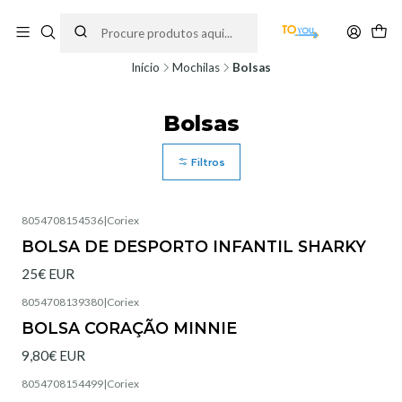
Encomendas feitas a partir do dia 5 de Agosto, serão processadas apenas a
partir do dia 11 de Agosto, às 10H.
Início
Mochilas
Bolsas
Bolsas
Filtros
8054708154536
|
Coriex
BOLSA DE DESPORTO INFANTIL SHARKY
25€ EUR
8054708139380
|
Coriex
Esgotado
BOLSA CORAÇÃO MINNIE
9,80€ EUR
8054708154499
|
Coriex
Esgotado