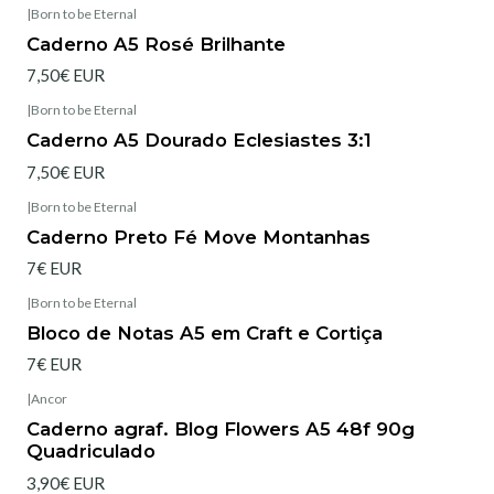
|
Born to be Eternal
Esgotado
Caderno A5 Rosé Brilhante
7,50€ EUR
|
Born to be Eternal
Esgotado
Caderno A5 Dourado Eclesiastes 3:1
7,50€ EUR
|
Born to be Eternal
Caderno Preto Fé Move Montanhas
7€ EUR
|
Born to be Eternal
Bloco de Notas A5 em Craft e Cortiça
7€ EUR
|
Ancor
Caderno agraf. Blog Flowers A5 48f 90g
Quadriculado
3,90€ EUR