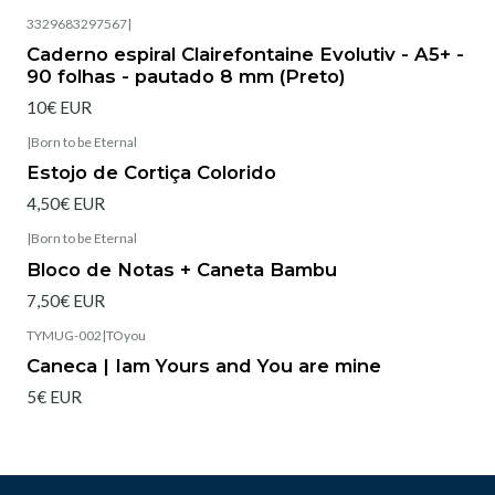
3329683297567
|
Esgotado
Caderno espiral Clairefontaine Evolutiv - A5+ -
90 folhas - pautado 8 mm (Preto)
10€ EUR
|
Born to be Eternal
Estojo de Cortiça Colorido
4,50€ EUR
|
Born to be Eternal
Esgotado
Bloco de Notas + Caneta Bambu
7,50€ EUR
TYMUG-002
|
TOyou
Caneca | Iam Yours and You are mine
5€ EUR