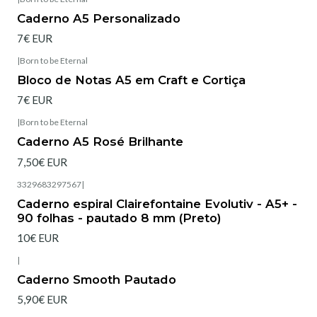
Caderno A5 Personalizado
7€ EUR
|
Born to be Eternal
Bloco de Notas A5 em Craft e Cortiça
7€ EUR
|
Born to be Eternal
Esgotado
Caderno A5 Rosé Brilhante
7,50€ EUR
3329683297567
|
Esgotado
Caderno espiral Clairefontaine Evolutiv - A5+ -
90 folhas - pautado 8 mm (Preto)
10€ EUR
|
Caderno Smooth Pautado
5,90€ EUR