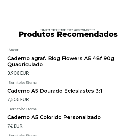
TAMBÉM PODE ESTAR INTERESSADO EM UM DESTES
Produtos Recomendados
|
Ancor
Caderno agraf. Blog Flowers A5 48f 90g
Quadriculado
3,90€ EUR
|
Born to be Eternal
Esgotado
Caderno A5 Dourado Eclesiastes 3:1
7,50€ EUR
|
Born to be Eternal
Caderno A5 Colorido Personalizado
7€ EUR
|
Born to be Eternal