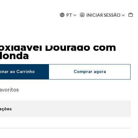
Agosto, às 10H.
PT
INICIAR SESSÃO
da
noxidável Dourado com
donda
onar ao Carrinho
Comprar agora
favoritos
zações