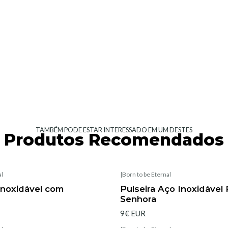
TAMBÉM PODE ESTAR INTERESSADO EM UM DESTES
Produtos Recomendados
al
|
Born to be Eternal
Esgotado
Inoxidável com
Pulseira Aço Inoxidável
Senhora
9€ EUR