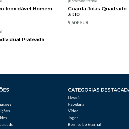
al
|
Born to be Eternal
Aço Inoxidável Homem
Guarda Joias Quadrado 
31:10
9,50€ EUR
al
dividual Prateada
ÕES
CATEGORIAS DESTACAD
Livraria
mações
Papelaria
ições
Vídeo
kies
Jogos
vacidade
Born to be Eternal