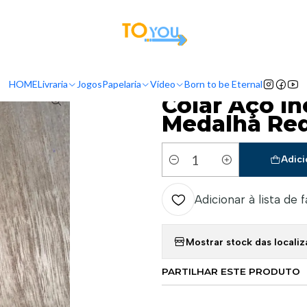
tas a partir do dia 5 de Agosto, serão processadas apenas a partir do dia 11 de 
ício
Acessórios
Colar Aço Inoxidável Dourado com Medalha Redon
HOME
Livraria
Jogos
Papelaria
Vídeo
Born to be Eternal
|
Colar Aço I
Medalha Re
Adici
Quantidade
Adicionar à lista de 
Mostrar stock das locali
PARTILHAR ESTE PRODUTO