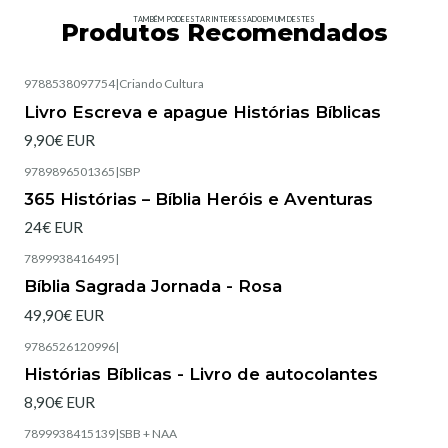
TAMBÉM PODE ESTAR INTERESSADO EM UM DESTES
Produtos Recomendados
9788538097754
|
Criando Cultura
Esgotado
Livro Escreva e apague Histórias Bíblicas
9,90€ EUR
9789896501365
|
SBP
365 Histórias – Bíblia Heróis e Aventuras
24€ EUR
7899938416495
|
Esgotado
Bíblia Sagrada Jornada - Rosa
49,90€ EUR
9786526120996
|
Esgotado
Histórias Bíblicas - Livro de autocolantes
8,90€ EUR
7899938415139
|
SBB + NAA