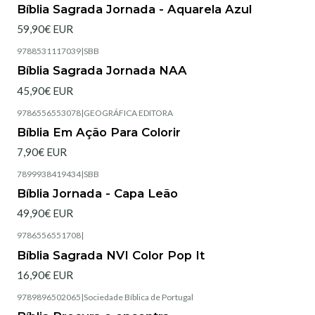
Bíblia Sagrada Jornada - Aquarela Azul
59,90€ EUR
9788531117039
|
SBB
Bíblia Sagrada Jornada NAA
45,90€ EUR
9786556553078
|
GEOGRÁFICA EDITORA
Esgotado
Bíblia Em Ação Para Colorir
7,90€ EUR
7899938419434
|
SBB
Esgotado
Bíblia Jornada - Capa Leão
49,90€ EUR
9786556551708
|
Esgotado
Bíblia Sagrada NVI Color Pop It
16,90€ EUR
9789896502065
|
Sociedade Bíblica de Portugal
Esgotado