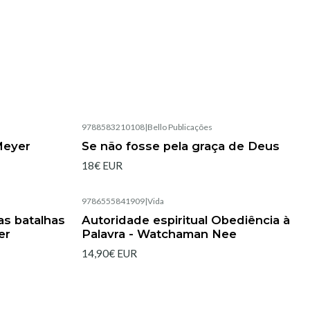
9788583210108
|
Bello Publicações
Esgotado
Meyer
Se não fosse pela graça de Deus
18€ EUR
9786555841909
|
Vida
Esgotado
as batalhas
Autoridade espiritual Obediência à
er
Palavra - Watchaman Nee
14,90€ EUR