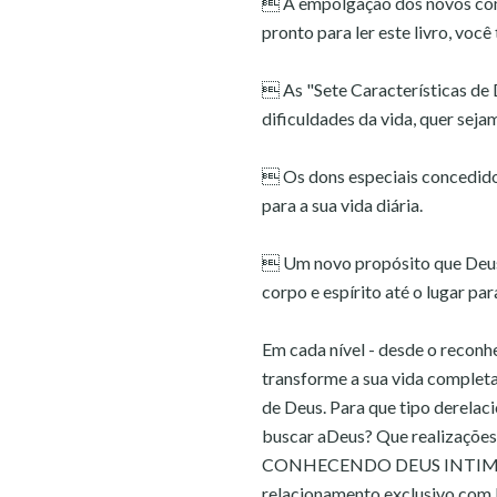
 A empolgação dos novos come
pronto para ler este livro, voc
 As "Sete Características de 
dificuldades da vida, quer sej
 Os dons especiais concedidos
para a sua vida diária.
 Um novo propósito que Deus 
corpo e espírito até o lugar pa
Em cada nível - desde o reconh
transforme a sua vida complet
de Deus. Para que tipo derelac
buscar aDeus? Que realizações
CONHECENDO DEUS INTIMAMEN
relacionamento exclusivo com E