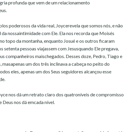
egria profunda que vem de um relacionamento
eus.
los poderosos da vida real, Joycerevela que somos nós, e não
 da nossaintimidade com Ele. Ela nos recorda que Moisés
 no topo da montanha, enquanto Josué e os outros ficaram
os setenta pessoas viajassem com Jesusquando Ele pregava,
eus companheiros maischegados. Desses doze, Pedro, Tiago e
 masapenas um dos três inclinava a cabeça no peito do
dos eles, apenas um dos Seus seguidores alcançou esse
de.
oyce nos dá um retrato claro dos quatroníveis de compromisso
e Deus nos dá emcada nível.