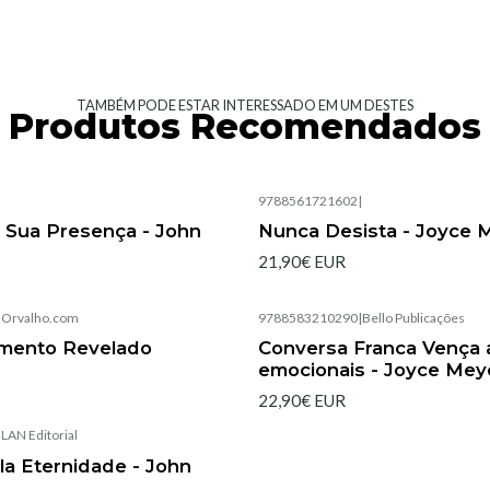
TAMBÉM PODE ESTAR INTERESSADO EM UM DESTES
Produtos Recomendados
|
9788561721602
|
Esgotado
 Sua Presença - John
Nunca Desista - Joyce 
21,90€ EUR
|
Orvalho.com
9788583210290
|
Bello Publicações
Esgotado
mento Revelado
Conversa Franca Vença 
emocionais - Joyce Mey
22,90€ EUR
|
LAN Editorial
a Eternidade - John