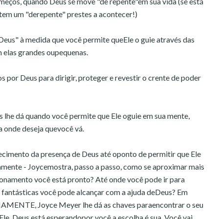
ços, quando Deus se move "de repente"em sua vida (se está
ê tem um "derepente" prestes a acontecer!)
Deus" à medida que você permite queEle o guie através das
am elas grandes oupequenas.
 por Deus para dirigir, proteger e revestir o crente de poder
lhe dá quando você permite que Ele oguie em sua mente,
ra onde deseja quevocê vá.
ecimento da presença de Deus até oponto de permitir que Ele
amente - Joycemostra, passo a passo, como se aproximar mais
ionamento você está pronto? Até onde você pode ir para
 fantásticas você pode alcançar com a ajuda deDeus? Em
TE, Joyce Meyer lhe dá as chaves paraencontrar o seu
le. Deus está esperandopor você a escolha é sua. Você vai