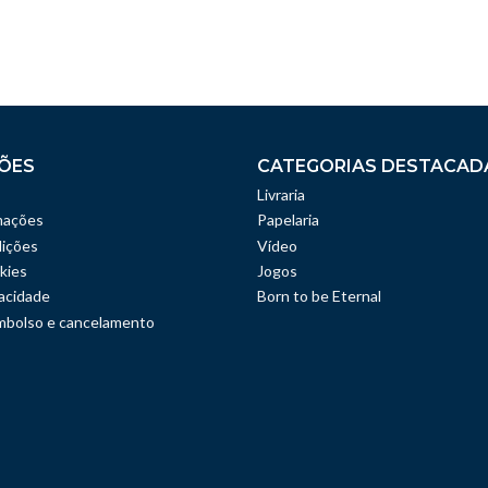
ÕES
CATEGORIAS DESTACAD
Livraria
mações
Papelaria
ições
Vídeo
kies
Jogos
vacidade
Born to be Eternal
embolso e cancelamento