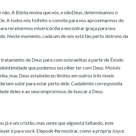
e não. A Bíblia ensina que nós, e nãoDeus, determinamos o
le. A todos nós foifeito o convite para nos aproximarmos do
ara recebermos misericórdia e encontrar graça para nos
de. Neste momento, cada um de nós está tão perto dotrono da
o tratamento de Deus para com osisraelitas a partir de Êxodo
is deintimidade que podemos escolher ter com Deus. Moisés
ha, mas Deus estabeleceu limites em outros três níveis
eriam subir para estar perto dele. Cadalimite correspondia
idade deles e ao seucompromisso de buscar a Deus.
 já é um cristão, mas sente que algoestá faltando, este
Meyer é para você. Elepode lhe mostrar, como a própria Joyce