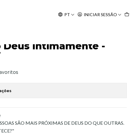
Agosto, às 10H.
PT
INICIAR SESSÃO
 Meyer
 Deus Intimamente -
r
favoritos
zações
e
SSOAS SÃO MAIS PRÓXIMAS DE DEUS DO QUE OUTRAS.
TECE?"