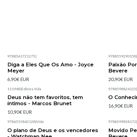
9788561721275
|
9788559290158
Esgotado
Esgotado
Diga a Eles Que Os Amo - Joyce
Paixão Por
Meyer
Bevere
6,90€ EUR
20,90€ EUR
111948
|
Editora Vida
9788598824123
Esgotado
Esgotado
Deus não tem favoritos, tem
O Conheci
íntimos - Marcos Brunet
16,90€ EUR
10,90€ EUR
9786555842128
|
Vida
9788599858172
Esgotado
Esgotado
O plano de Deus e os vencedores
Movido Pel
- Watchman Nee
Bevere