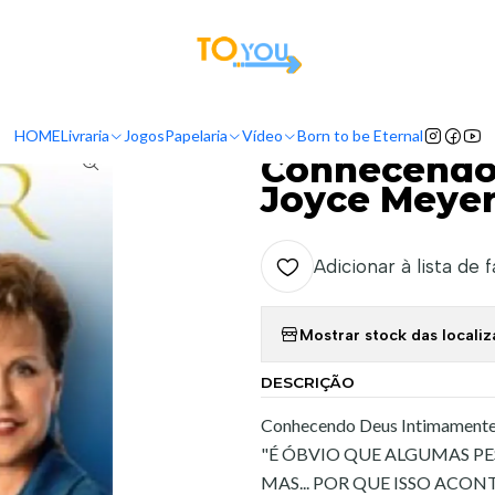
tas a partir do dia 5 de Agosto, serão processadas apenas a partir do dia 11 de 
Livraria
Livros
Vida Cristã
Conhecendo Deus Intimamente - Joyce
HOME
Livraria
Jogos
Papelaria
Vídeo
Born to be Eternal
|
Conhecendo
Joyce Meye
Adicionar à lista de 
Mostrar stock das locali
DESCRIÇÃO
Conhecendo Deus Intimament
"É ÓBVIO QUE ALGUMAS PE
MAS... POR QUE ISSO ACON