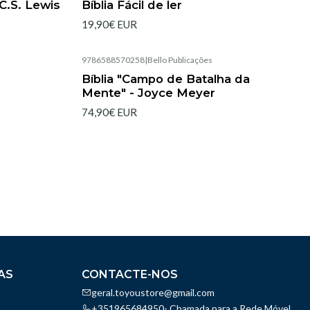
C.S. Lewis
Bíblia Fácil de ler
19,90€ EUR
9786588570258
|
Bello Publicações
Esgotado
Bíblia "Campo de Batalha da
Mente" - Joyce Meyer
74,90€ EUR
AS
CONTACTE-NOS
geral.toyoustore@gmail.com
+351965684950- Chamada para a Rede Móvel