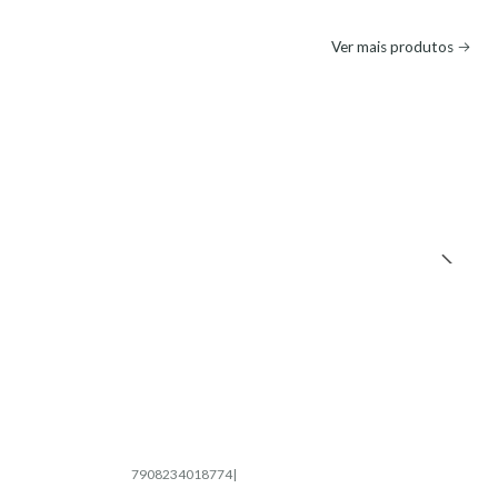
Ver mais produtos
l
7908234018774
|
Esgotado