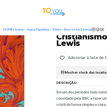
tas a partir do dia 5 de Agosto, serão processadas apenas a partir do dia 11 de 
io
Livraria
Autores
C.S. Lewis
Cristianismo Puro e Simples - C.S. 
HOME
Livraria
Jogos
Papelaria
Vídeo
Born to be Eternal
|
Cristianismo
Lewis
Adicionar à lista de 
Mostrar stock das locali
DESCRIÇÃO
Em um dos períodos mais sombr
convidado pela BBC a fazer uma 
cristã de forma simples e clara