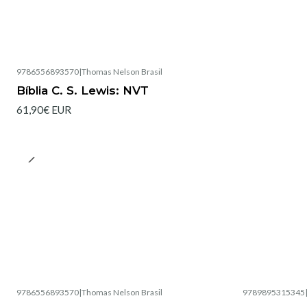
9786556893570
|
Thomas Nelson Brasil
Esgotado
Bíblia C. S. Lewis: NVT
61,90€ EUR
9786556893570
|
Thomas Nelson Brasil
9789895315345
Esgotado
Esgotado