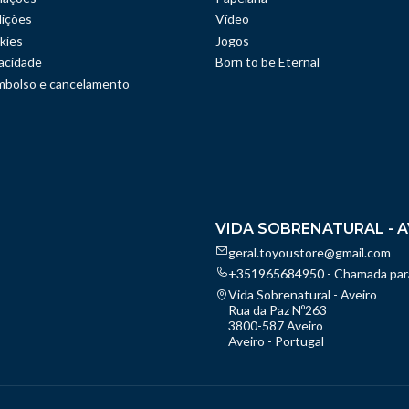
ições
Vídeo
kies
Jogos
vacidade
Born to be Eternal
embolso e cancelamento
VIDA SOBRENATURAL - A
geral.toyoustore@gmail.com
+351965684950 - Chamada para
Vida Sobrenatural - Aveiro
Rua da Paz Nº263
3800-587 Aveiro
Aveiro - Portugal