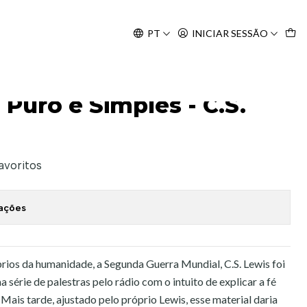
Agosto, às 10H.
PT
INICIAR SESSÃO
Lewis
 Puro e Simples - C.S.
favoritos
zações
ios da humanidade, a Segunda Guerra Mundial, C.S. Lewis foi
série de palestras pelo rádio com o intuito de explicar a fé
. Mais tarde, ajustado pelo próprio Lewis, esse material daria