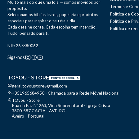
Muito mais do que uma loja — somos movidos por
Termos e Cond
propósito.
Política de Coo
Selecionamos bíblias, livros, papelaria e produtos
especiais para inspirar o teu dia a dia.
Política de Pri
Cada detalhe conta. Cada escolha tem intenção.
Politica de re
Tudo, pensado para ti.
NIF: 267380062
Siga-nos
TOYOU - STORE
PONTO DE RECOLHA
geral.toyoustore@gmail.com
+351965684950 - Chamada para a Rede Móvel Nacional
TOyou - Store
Rua da Paz Nº 263, Vida Sobrenatural - Igreja Crista
3800-587 CACIA - AVEIRO
Aveiro - Portugal