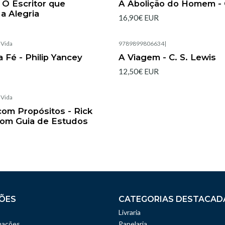
, O Escritor que
A Abolição do Homem - 
a Alegria
16,90€ EUR
|
Vida
9789899806634
|
Esgotado
 Fé - Philip Yancey
A Viagem - C. S. Lewis
12,50€ EUR
|
Vida
om Propósitos - Rick
Com Guia de Estudos
ÕES
CATEGORIAS DESTACAD
Livraria
mações
Papelaria