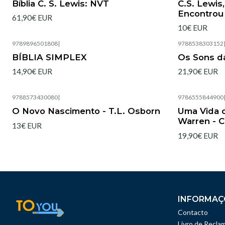
Bíblia C. S. Lewis: NVT
C.S. Lewis
Encontrou 
61,90€ EUR
10€ EUR
9789896501808
|
9788538303152
Esgotado
Esgotado
BÍBLIA SIMPLEX
Os Sons da
14,90€ EUR
21,90€ EUR
9788573430080
|
9786555844900
Esgotado
Esgotado
O Novo Nascimento - T.L. Osborn
Uma Vida c
Warren - 
13€ EUR
19,90€ EUR
INFORMAÇ
Contacto
Livro de Recla