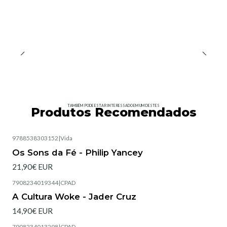
TAMBÉM PODE ESTAR INTERESSADO EM UM DESTES
Produtos Recomendados
9788538303152
|
Vida
Esgotado
Os Sons da Fé - Philip Yancey
21,90€ EUR
7908234019344
|
CPAD
Esgotado
A Cultura Woke - Jader Cruz
14,90€ EUR
7908234013298
|
CPAD