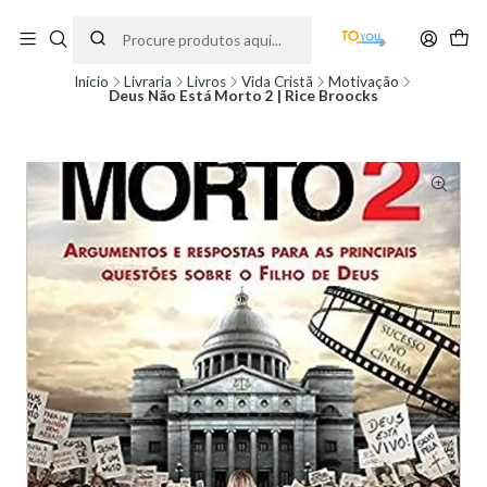
Encomendas feitas a partir do dia 5 de Agosto, serão processadas apenas a
partir do dia 11 de Agosto, às 10H.
Início
Livraria
Livros
Vida Cristã
Motivação
Deus Não Está Morto 2 | Rice Broocks