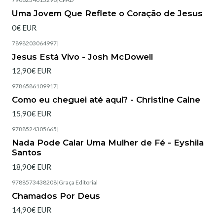
Esgotado
Uma Jovem Que Reflete o Coração de Jesus
0€ EUR
7898203064997
|
Esgotado
Jesus Está Vivo - Josh McDowell
12,90€ EUR
9786586109917
|
Esgotado
Como eu cheguei até aqui? - Christine Caine
15,90€ EUR
9788524305665
|
Esgotado
Nada Pode Calar Uma Mulher de Fé - Eyshila
Santos
18,90€ EUR
9788573438208
|
Graça Editorial
Esgotado
Chamados Por Deus
14,90€ EUR