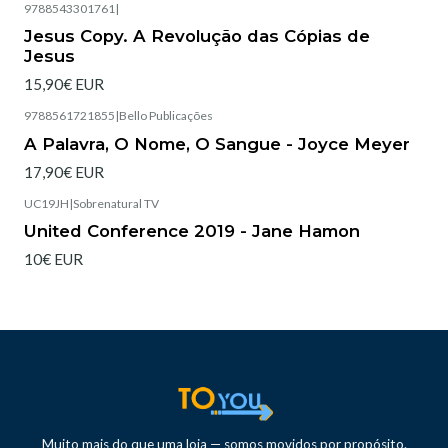
9788543301761
|
Esgotado
Jesus Copy. A Revolução das Cópias de
Jesus
15,90€ EUR
9788561721855
|
Bello Publicações
Esgotado
A Palavra, O Nome, O Sangue - Joyce Meyer
17,90€ EUR
UC19JH
|
Sobrenatural TV
United Conference 2019 - Jane Hamon
10€ EUR
Muito mais do que uma loja — somos movidos por propósito.