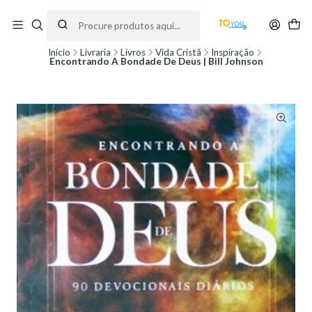
Encomendas feitas a partir do dia 5 de Agosto, serão processadas apenas a
partir do dia 11 de Agosto, às 10H.
Início
Livraria
Livros
Vida Cristã
Inspiração
Encontrando A Bondade De Deus | Bill Johnson