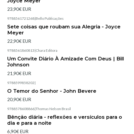
Joyce Meyer
23,90€ EUR
9788561721268
|
Bello Publicações
Esgotado
Sete coisas que roubam sua Alegria - Joyce
Meyer
22,90€ EUR
9788561860813
|
Chara Editora
Esgotado
Um Convite Diário À Amizade Com Deus | Bill
Johnson
21,90€ EUR
9788599858202
|
Esgotado
O Temor do Senhor - John Bevere
20,90€ EUR
9788578608866
|
Thomas Nelson Brasil
Esgotado
Bênção diária - reflexões e versículos para o
dia e para a noite
6,90€ EUR