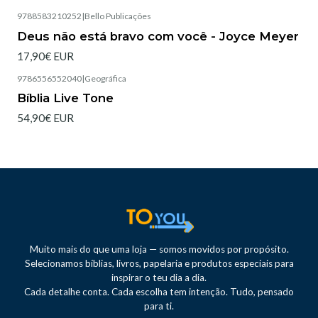
9788583210252
|
Bello Publicações
Esgotado
Deus não está bravo com você - Joyce Meyer
17,90€ EUR
9786556552040
|
Geográfica
Esgotado
Bíblia Live Tone
54,90€ EUR
Muito mais do que uma loja — somos movidos por propósito.
Selecionamos bíblias, livros, papelaria e produtos especiais para
inspirar o teu dia a dia.
Cada detalhe conta. Cada escolha tem intenção. Tudo, pensado
para ti.