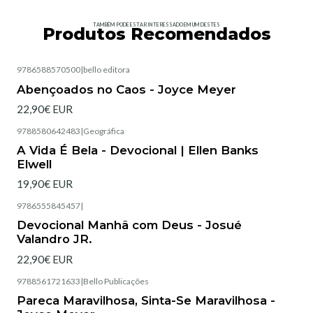
TAMBÉM PODE ESTAR INTERESSADO EM UM DESTES
Produtos Recomendados
9786588570500
|
bello editora
Esgotado
Abençoados no Caos - Joyce Meyer
22,90€ EUR
9788580642483
|
Geográfica
Esgotado
A Vida É Bela - Devocional | Ellen Banks
Elwell
19,90€ EUR
9786555845457
|
Esgotado
Devocional Manhã com Deus - Josué
Valandro JR.
22,90€ EUR
9788561721633
|
Bello Publicações
Esgotado
Pareca Maravilhosa, Sinta-Se Maravilhosa -