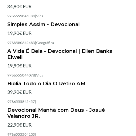
34,90€ EUR
9786555845389
|
Vida
Simples Assim - Devocional
19,90€ EUR
9788580642483
|
Geográfica
Esgotado
A Vida É Bela - Devocional | Ellen Banks
Elwell
19,90€ EUR
9786555844078
|
Vida
Bíblia Todo o Dia O Retiro AM
39,90€ EUR
9786555845457
|
Esgotado
Devocional Manhã com Deus - Josué
Valandro JR.
22,90€ EUR
9786553504103
|