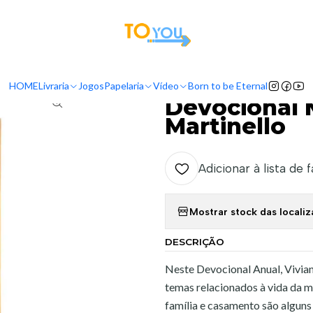
tas a partir do dia 5 de Agosto, serão processadas apenas a partir do dia 11 de 
Livraria
Livros
Devocinal
Devocional Mulheres 2026 - Viviane Mar
HOME
Livraria
Jogos
Papelaria
Vídeo
Born to be Eternal
|
Devocional 
Martinello
Adicionar à lista de 
Mostrar stock das locali
DESCRIÇÃO
Neste Devocional Anual, Vivian
temas relacionados à vida da m
família e casamento são alguns