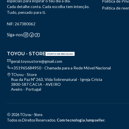
especiais para inspirar o teu dia a dia.
Política de Pri
Cada detalhe conta. Cada escolha tem intenção.
Politica de re
Tudo, pensado para ti.
NIF: 267380062
Siga-nos
TOYOU - STORE
PONTO DE RECOLHA
geral.toyoustore@gmail.com
+351965684950 - Chamada para a Rede Móvel Nacional
TOyou - Store
Rua da Paz Nº 263, Vida Sobrenatural - Igreja Crista
3800-587 CACIA - AVEIRO
Aveiro - Portugal
2026 TOyou - Store.
Todos os Direitos Reservados.
Com tecnologia Jumpseller
.