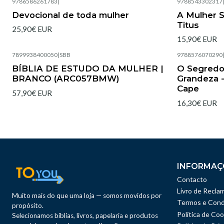
9786586261783
|
9788543302317
Esgotado
Esgotado
Devocional de toda mulher
A Mulher Sá
Titus
25,90€ EUR
15,90€ EUR
7899938400050
|
SBB
9788576070290
Esgotado
Esgotado
BÍBLIA DE ESTUDO DA MULHER |
O Segredo
BRANCO (ARC057BMW)
Grandeza 
Cape
57,90€ EUR
16,30€ EUR
INFORMAÇ
Contacto
Livro de Recla
Muito mais do que uma loja — somos movidos por
Termos e Cond
propósito.
Política de Coo
Selecionamos bíblias, livros, papelaria e produtos