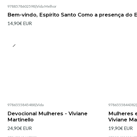
9788578602598
|
Vida Melhor
Bem-vindo, Espírito Santo Como a presença do E
14,90€ EUR
9786555845488
|
Vida
9786555844382
Esgotado
Esgotado
Devocional Mulheres - Viviane
Mulheres e
Martinello
Viviane Mar
24,90€ EUR
19,90€ EUR