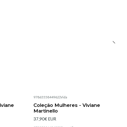
9786555844962
|
Vida
Esgotado
iviane
Coleção Mulheres - Viviane
Martinello
37,90€ EUR