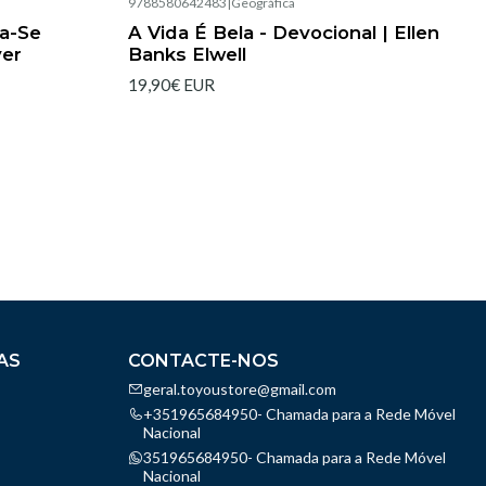
9788580642483
|
Geográfica
Esgotado
ta-Se
A Vida É Bela - Devocional | Ellen
yer
Banks Elwell
19,90€ EUR
AS
CONTACTE-NOS
geral.toyoustore@gmail.com
+351965684950- Chamada para a Rede Móvel
Nacional
351965684950- Chamada para a Rede Móvel
Nacional