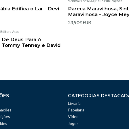
|
9788561721633
|
Bello Publicações
Esgotado
bia Edifica o Lar - Devi
Pareca Maravilhosa, Sin
Maravilhosa - Joyce Me
23,90€ EUR
|
Editora Atos
 De Deus Para A
- Tommy Tenney e David
ÕES
CATEGORIAS DESTACAD
Livraria
mações
Papelaria
ições
Vídeo
kies
Jogos