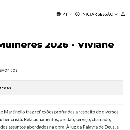
Agosto, às 10H.
PT
INICIAR SESSÃO
tinello
Mulheres 2026 - Viviane
favoritos
zações
e Martinello traz reflexões profundas a respeito de diversos
ulher cristã. Relacionamentos, perdão, serviço, chamado,
 dos assuntos abordados na obra. À luz da Palavra de Deus, a