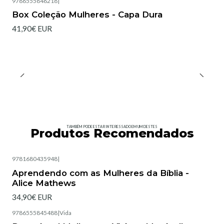
9786555846218
|
Box Coleção Mulheres - Capa Dura
41,90€ EUR
TAMBÉM PODE ESTAR INTERESSADO EM UM DESTES
Produtos Recomendados
9781680435948
|
Esgotado
Aprendendo com as Mulheres da Bíblia -
Alice Mathews
34,90€ EUR
9786555845488
|
Vida
Esgotado