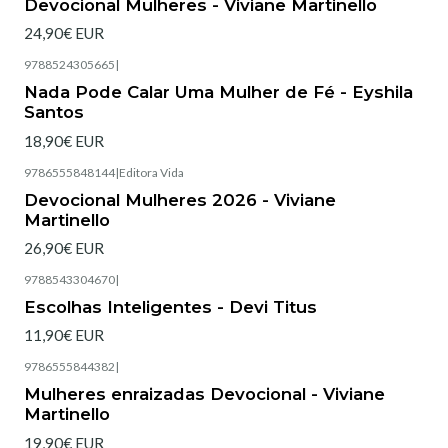
Devocional Mulheres - Viviane Martinello
24,90€ EUR
9788524305665
|
Esgotado
Nada Pode Calar Uma Mulher de Fé - Eyshila
Santos
18,90€ EUR
9786555848144
|
Editora Vida
Esgotado
Devocional Mulheres 2026 - Viviane
Martinello
26,90€ EUR
9788543304670
|
Esgotado
Escolhas Inteligentes - Devi Titus
11,90€ EUR
9786555844382
|
Esgotado
Mulheres enraizadas Devocional - Viviane
Martinello
19,90€ EUR