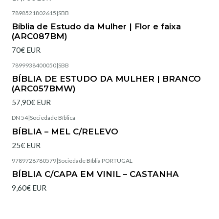
7898521802615
|
SBB
Esgotado
Bíblia de Estudo da Mulher | Flor e faixa
(ARC087BM)
70€ EUR
7899938400050
|
SBB
Esgotado
BÍBLIA DE ESTUDO DA MULHER | BRANCO
(ARC057BMW)
57,90€ EUR
DN 54
|
Sociedade Bíblica
Esgotado
BÍBLIA – MEL C/RELEVO
25€ EUR
9789728780579
|
Sociedade Bíblia PORTUGAL
Esgotado
BÍBLIA C/CAPA EM VINIL – CASTANHA
9,60€ EUR