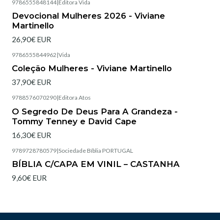
9786555848144
|
Editora Vida
Esgotado
Devocional Mulheres 2026 - Viviane
Martinello
26,90€ EUR
9786555844962
|
Vida
Esgotado
Coleção Mulheres - Viviane Martinello
37,90€ EUR
9788576070290
|
Editora Atos
Esgotado
O Segredo De Deus Para A Grandeza -
Tommy Tenney e David Cape
16,30€ EUR
9789728780579
|
Sociedade Bíblia PORTUGAL
Esgotado
BÍBLIA C/CAPA EM VINIL – CASTANHA
9,60€ EUR