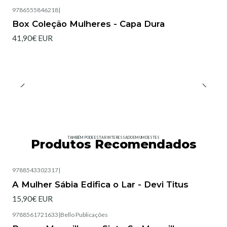
9786555846218
|
Box Coleção Mulheres - Capa Dura
41,90€ EUR
TAMBÉM PODE ESTAR INTERESSADO EM UM DESTES
Produtos Recomendados
9788543302317
|
Esgotado
A Mulher Sábia Edifica o Lar - Devi Titus
15,90€ EUR
9788561721633
|
Bello Publicações
Esgotado