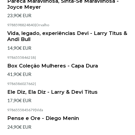
Pareca Maravilhosa, Sinta-Se Maravilhosa -
Joyce Meyer
23,90€ EUR
9788598824840
|
Orvalho
Esgotado
Vida, legado, experiências Devi - Larry Titus &
Andi Bull
14,90€ EUR
9786555846218
|
Box Coleção Mulheres - Capa Dura
41,90€ EUR
9786586027662
|
Esgotado
Ele Diz, Ela Diz - Larry & Devi Titus
17,90€ EUR
9786555845679
|
Vida
Pense e Ore - Diego Menin
24,90€ EUR