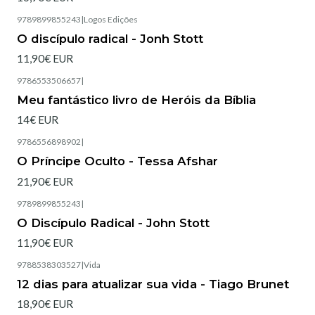
9789899855243
|
Logos Edições
Esgotado
O discípulo radical - Jonh Stott
11,90€ EUR
9786553506657
|
Esgotado
Meu fantástico livro de Heróis da Bíblia
14€ EUR
9786556898902
|
Esgotado
O Príncipe Oculto - Tessa Afshar
21,90€ EUR
9789899855243
|
Esgotado
O Discípulo Radical - John Stott
11,90€ EUR
9788538303527
|
Vida
Esgotado
12 dias para atualizar sua vida - Tiago Brunet
18,90€ EUR