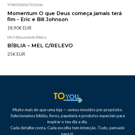
9788538302735
|
Vida
Esgotado
Momentum O que Deus começa jamais terá
fim - Eric e Bill Johnson
18,90€ EUR
DN 54
|
Sociedade Bíblica
Esgotado
BÍBLIA – MEL C/RELEVO
25€ EUR
Muito mais do que uma loja — somos movidos por propósito.
Selecionamos bíblias, livros, papelaria e produtos especiais para
inspirar o teu dia a dia.
Cada detalhe conta. Cada escolha tem intenção. Tudo, pensado
para ti.