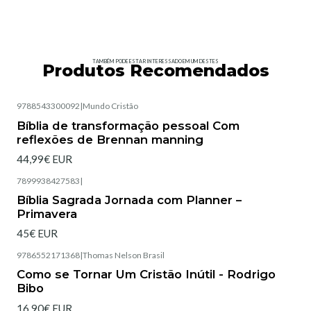
TAMBÉM PODE ESTAR INTERESSADO EM UM DESTES
Produtos Recomendados
9788543300092
|
Mundo Cristão
Esgotado
Bíblia de transformação pessoal Com
reflexões de Brennan manning
44,99€ EUR
7899938427583
|
Bíblia Sagrada Jornada com Planner –
Primavera
45€ EUR
9786552171368
|
Thomas Nelson Brasil
Esgotado
Como se Tornar Um Cristão Inútil - Rodrigo
Bibo
16,90€ EUR