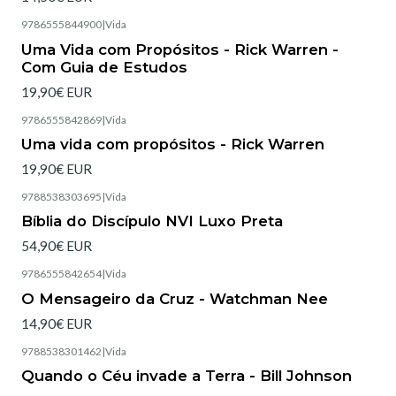
9786555844900
|
Vida
Esgotado
Uma Vida com Propósitos - Rick Warren -
Com Guia de Estudos
19,90€ EUR
9786555842869
|
Vida
Esgotado
Uma vida com propósitos - Rick Warren
19,90€ EUR
9788538303695
|
Vida
Esgotado
Bíblia do Discípulo NVI Luxo Preta
54,90€ EUR
9786555842654
|
Vida
Esgotado
O Mensageiro da Cruz - Watchman Nee
14,90€ EUR
9788538301462
|
Vida
Esgotado
Quando o Céu invade a Terra - Bill Johnson