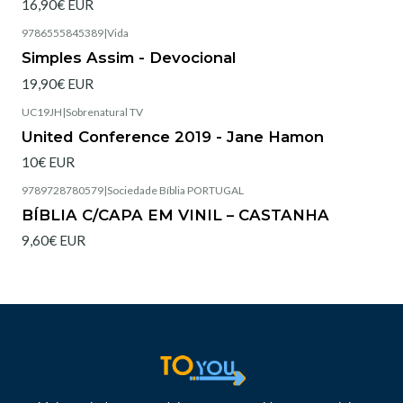
16,90€ EUR
9786555845389
|
Vida
Simples Assim - Devocional
19,90€ EUR
UC19JH
|
Sobrenatural TV
United Conference 2019 - Jane Hamon
10€ EUR
9789728780579
|
Sociedade Bíblia PORTUGAL
Esgotado
BÍBLIA C/CAPA EM VINIL – CASTANHA
9,60€ EUR