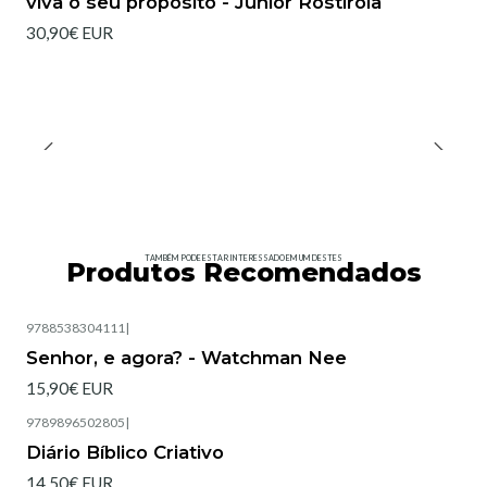
viva o seu propósito - Junior Rostirola
30,90€ EUR
TAMBÉM PODE ESTAR INTERESSADO EM UM DESTES
Produtos Recomendados
9788538304111
|
Senhor, e agora? - Watchman Nee
15,90€ EUR
9789896502805
|
Esgotado
Diário Bíblico Criativo
14,50€ EUR