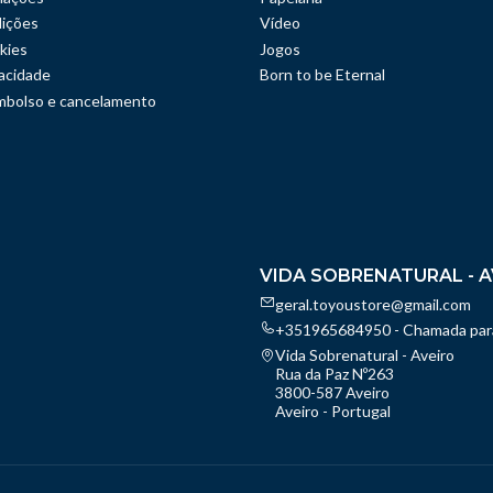
ições
Vídeo
kies
Jogos
vacidade
Born to be Eternal
embolso e cancelamento
VIDA SOBRENATURAL - A
geral.toyoustore@gmail.com
+351965684950 - Chamada para
Vida Sobrenatural - Aveiro
Rua da Paz Nº263
3800-587 Aveiro
Aveiro - Portugal