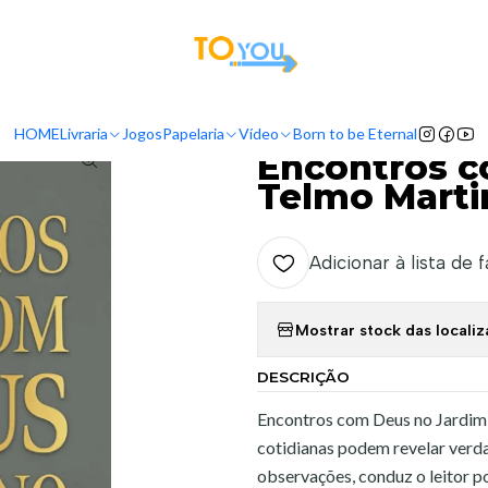
tas a partir do dia 5 de Agosto, serão processadas apenas a partir do dia 11 de 
Início
Livraria
Encontros com Deus no Jardim - Telmo Martinello
HOME
Livraria
Jogos
Papelaria
Vídeo
Born to be Eternal
|
Encontros c
Telmo Marti
Adicionar à lista de 
Mostrar stock das locali
DESCRIÇÃO
Encontros com Deus no Jardim 
cotidianas podem revelar verda
observações, conduz o leitor p