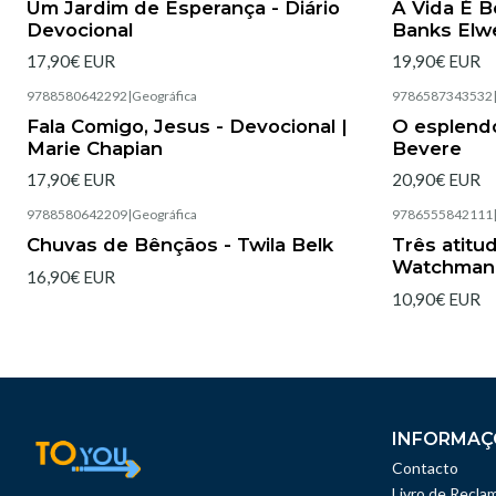
Um Jardim de Esperança - Diário
A Vida É Be
Devocional
Banks Elwe
17,90€ EUR
19,90€ EUR
9788580642292
|
Geográfica
9786587343532
Esgotado
Esgotado
Fala Comigo, Jesus - Devocional |
O esplend
Marie Chapian
Bevere
17,90€ EUR
20,90€ EUR
9788580642209
|
Geográfica
9786555842111
Esgotado
Esgotado
Chuvas de Bênçãos - Twila Belk
Três atitud
Watchman
16,90€ EUR
10,90€ EUR
INFORMAÇ
Contacto
Livro de Recla