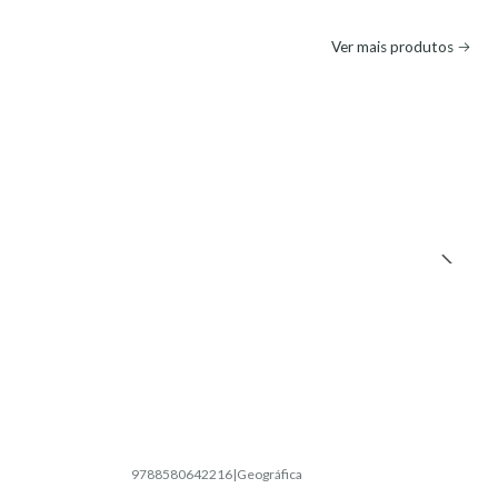
Ver mais produtos
9788580642216
|
Geográfica
Esgotado