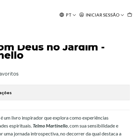
Agosto, às 10H.
PT
INICIAR SESSÃO
om Deus no Jardim -
nello
favoritos
zações
é um livro inspirador que explora como experiências
des espirituais.
Telmo Martinello
, com sua sensibilidade e
or uma jornada introspectiva, no decorrer da qual destaca a