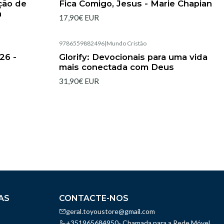
ção de
Fica Comigo, Jesus - Marie Chapian
n
17,90€ EUR
9786559882496
|
Mundo Cristão
Esgotado
26 -
Glorify: Devocionais para uma vida
mais conectada com Deus
31,90€ EUR
AS
CONTACTE-NOS
geral.toyoustore@gmail.com
+351965684950- Chamada para a Rede Móvel