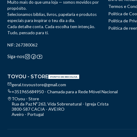
Muito mais do que uma loja — somos movidos por
Termos e Cond
propósito.
Política de Coo
Selecionamos bíblias, livros, papelaria e produtos
especiais para inspirar o teu dia a dia.
Política de Pri
Cada detalhe conta. Cada escolha tem intenção.
Politica de re
Tudo, pensado para ti.
NIF: 267380062
Siga-nos
TOYOU - STORE
PONTO DE RECOLHA
geral.toyoustore@gmail.com
+351965684950 - Chamada para a Rede Móvel Nacional
TOyou - Store
Rua da Paz Nº 263, Vida Sobrenatural - Igreja Crista
3800-587 CACIA - AVEIRO
Aveiro - Portugal