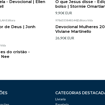
la - Devocional | Ellen
O que Jesus disse - Edi
ll
bolso | Stormie Omartia
9,90€ EUR
|
LAN Editora
9786555848144
|
Editora Vida
Esgotado
or de Deus | Jonh
Devocional Mulheres 20
Viviane Martinello
26,90€ EUR
|
Vida
es do cristão -
 Nee
ÕES
CATEGORIAS DESTACAD
Livraria
mações
Papelaria