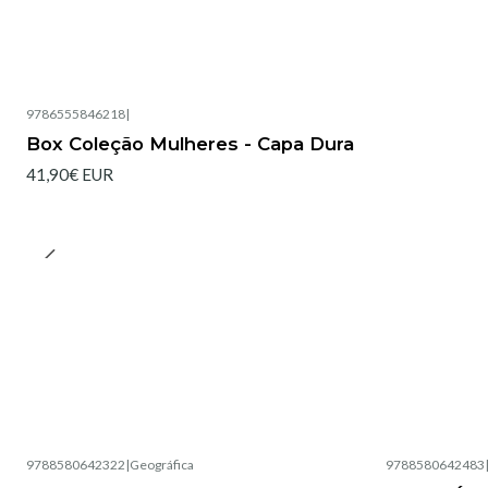
9786555846218
|
Box Coleção Mulheres - Capa Dura
41,90€ EUR
9788580642322
|
Geográfica
9788580642483
Esgotado
Esgotado